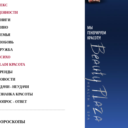
СЕКС
ЦЕННОСТИ
КНИГИ
КИНО
СЕМЬЯ
ЛЮБОВЬ
ДРУЖБА
ПСИХО
LADI КРАСОТА
ТРЕНДЫ
НОВОСТИ
ДАЧИ - НЕУДАЧИ
ИЗНАНКА КРАСОТЫ
ОПРОС - ОТВЕТ
ГОРОСКОПЫ