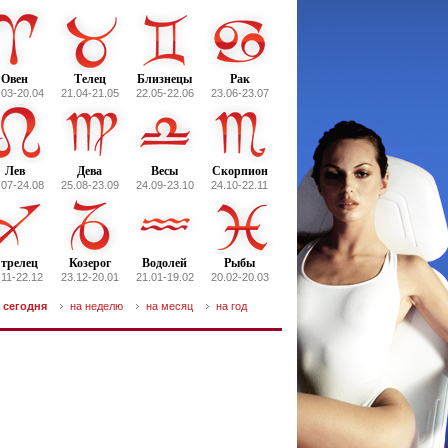
Овен
Телец
Близнецы
Рак
.03-20.04
21.04-21.05
22.05-22.06
23.06-23.07
Лев
Дева
Весы
Скорпион
.07-24.08
25.08-23.09
24.09-23.10
24.10-22.11
трелец
Козерог
Водолей
Рыбы
.11-22.12
23.12-20.01
21.01-19.02
20.02-20.03
 сегодня
на неделю
на месяц
на год