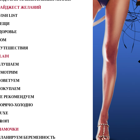
ДАЙДЖЕСТ ЖЕЛАНИЙ
ISH LIST
ВЕЩИ
ДОРОВЬЕ
ДОМ
ПУТЕШЕСТВИЯ
LADI
СЛУШАЕМ
СМОТРИМ
СОВЕТУЕМ
ПОКУПАЕМ
НЕ РЕКОМЕНДУЕМ
ГОРЯЧО-ХОЛОДНО
LUXE
ROFI
МАМОЧКИ
ПЛАНИРУЕМ БЕРЕМЕННОСТЬ