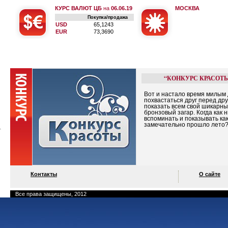
КУРС ВАЛЮТ ЦБ
на
06.06.19
МОСКВА
Покупка/продажа
USD
65,1243
EUR
73,3690
“КОНКУРС КРАСОТ
Вот и настало время милым
похвастаться друг перед дру
показать всем свой шикарн
бронзовый загар. Когда как 
вспоминать и показывать ка
замечательно прошло лето
Контакты
О сайте
Все права защищены, 2012