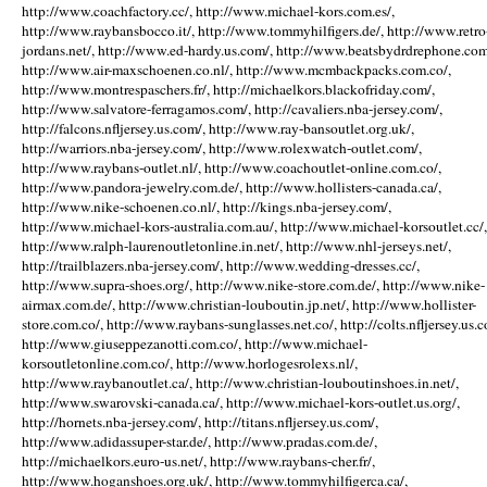
http://www.coachfactory.cc/, http://www.michael-kors.com.es/,
http://www.raybansbocco.it/, http://www.tommyhilfigers.de/, http://www.retro
jordans.net/, http://www.ed-hardy.us.com/, http://www.beatsbydrdrephone.com
http://www.air-maxschoenen.co.nl/, http://www.mcmbackpacks.com.co/,
http://www.montrespaschers.fr/, http://michaelkors.blackofriday.com/,
http://www.salvatore-ferragamos.com/, http://cavaliers.nba-jersey.com/,
http://falcons.nfljersey.us.com/, http://www.ray-bansoutlet.org.uk/,
http://warriors.nba-jersey.com/, http://www.rolexwatch-outlet.com/,
http://www.raybans-outlet.nl/, http://www.coachoutlet-online.com.co/,
http://www.pandora-jewelry.com.de/, http://www.hollisters-canada.ca/,
http://www.nike-schoenen.co.nl/, http://kings.nba-jersey.com/,
http://www.michael-kors-australia.com.au/, http://www.michael-korsoutlet.cc/,
http://www.ralph-laurenoutletonline.in.net/, http://www.nhl-jerseys.net/,
http://trailblazers.nba-jersey.com/, http://www.wedding-dresses.cc/,
http://www.supra-shoes.org/, http://www.nike-store.com.de/, http://www.nike-
airmax.com.de/, http://www.christian-louboutin.jp.net/, http://www.hollister-
store.com.co/, http://www.raybans-sunglasses.net.co/, http://colts.nfljersey.us.c
http://www.giuseppezanotti.com.co/, http://www.michael-
korsoutletonline.com.co/, http://www.horlogesrolexs.nl/,
http://www.raybanoutlet.ca/, http://www.christian-louboutinshoes.in.net/,
http://www.swarovski-canada.ca/, http://www.michael-kors-outlet.us.org/,
http://hornets.nba-jersey.com/, http://titans.nfljersey.us.com/,
http://www.adidassuper-star.de/, http://www.pradas.com.de/,
http://michaelkors.euro-us.net/, http://www.raybans-cher.fr/,
http://www.hoganshoes.org.uk/, http://www.tommyhilfigerca.ca/,