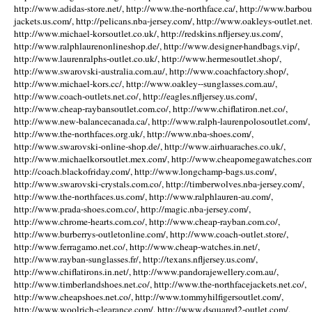
http://www.adidas-store.net/, http://www.the-northface.ca/, http://www.barbou
jackets.us.com/, http://pelicans.nba-jersey.com/, http://www.oakleys-outlet.net.
http://www.michael-korsoutlet.co.uk/, http://redskins.nfljersey.us.com/,
http://www.ralphlaurenonlineshop.de/, http://www.designer-handbags.vip/,
http://www.laurenralphs-outlet.co.uk/, http://www.hermesoutlet.shop/,
http://www.swarovski-australia.com.au/, http://www.coachfactory.shop/,
http://www.michael-kors.cc/, http://www.oakley--sunglasses.com.au/,
http://www.coach-outlets.net.co/, http://eagles.nfljersey.us.com/,
http://www.cheap-raybansoutlet.com.co/, http://www.chiflatiron.net.co/,
http://www.new-balancecanada.ca/, http://www.ralph-laurenpolosoutlet.com/,
http://www.the-northfaces.org.uk/, http://www.nba-shoes.com/,
http://www.swarovski-online-shop.de/, http://www.airhuaraches.co.uk/,
http://www.michaelkorsoutlet.mex.com/, http://www.cheapomegawatches.com
http://coach.blackofriday.com/, http://www.longchamp-bags.us.com/,
http://www.swarovski-crystals.com.co/, http://timberwolves.nba-jersey.com/,
http://www.the-northfaces.us.com/, http://www.ralphlauren-au.com/,
http://www.prada-shoes.com.co/, http://magic.nba-jersey.com/,
http://www.chrome-hearts.com.co/, http://www.cheap-rayban.com.co/,
http://www.burberrys-outletonline.com/, http://www.coach-outlet.store/,
http://www.ferragamo.net.co/, http://www.cheap-watches.in.net/,
http://www.rayban-sunglasses.fr/, http://texans.nfljersey.us.com/,
http://www.chiflatirons.in.net/, http://www.pandorajewellery.com.au/,
http://www.timberlandshoes.net.co/, http://www.the-northfacejackets.net.co/,
http://www.cheapshoes.net.co/, http://www.tommyhilfigersoutlet.com/,
http://www.woolrich-clearance.com/, http://www.dsquared2-outlet.com/,