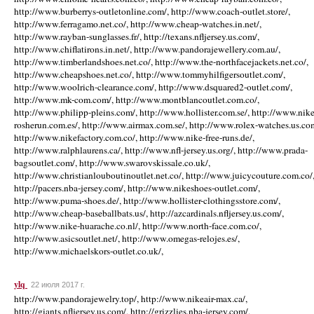
http://www.burberrys-outletonline.com/, http://www.coach-outlet.store/,
http://www.ferragamo.net.co/, http://www.cheap-watches.in.net/,
http://www.rayban-sunglasses.fr/, http://texans.nfljersey.us.com/,
http://www.chiflatirons.in.net/, http://www.pandorajewellery.com.au/,
http://www.timberlandshoes.net.co/, http://www.the-northfacejackets.net.co/,
http://www.cheapshoes.net.co/, http://www.tommyhilfigersoutlet.com/,
http://www.woolrich-clearance.com/, http://www.dsquared2-outlet.com/,
http://www.mk-com.com/, http://www.montblancoutlet.com.co/,
http://www.philipp-pleins.com/, http://www.hollister.com.se/, http://www.nike
rosherun.com.es/, http://www.airmax.com.se/, http://www.rolex-watches.us.co
http://www.nikefactory.com.co/, http://www.nike-free-runs.de/,
http://www.ralphlaurens.ca/, http://www.nfl-jersey.us.org/, http://www.prada-
bagsoutlet.com/, http://www.swarovskissale.co.uk/,
http://www.christianlouboutinoutlet.net.co/, http://www.juicycouture.com.co/
http://pacers.nba-jersey.com/, http://www.nikeshoes-outlet.com/,
http://www.puma-shoes.de/, http://www.hollister-clothingsstore.com/,
http://www.cheap-baseballbats.us/, http://azcardinals.nfljersey.us.com/,
http://www.nike-huarache.co.nl/, http://www.north-face.com.co/,
http://www.asicsoutlet.net/, http://www.omegas-relojes.es/,
http://www.michaelskors-outlet.co.uk/,
ylq
22 июля 2017 г.
http://www.pandorajewelry.top/, http://www.nikeair-max.ca/,
http://giants.nfljersey.us.com/, http://grizzlies.nba-jersey.com/,