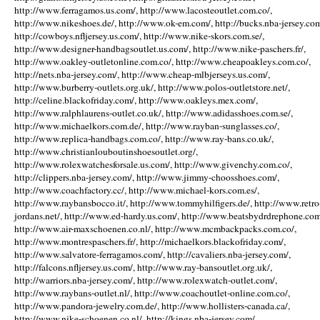
http://www.ferragamos.us.com/, http://www.lacosteoutlet.com.co/,
http://www.nikeshoes.de/, http://www.ok-em.com/, http://bucks.nba-jersey.com
http://cowboys.nfljersey.us.com/, http://www.nike-skors.com.se/,
http://www.designer-handbagsoutlet.us.com/, http://www.nike-paschers.fr/,
http://www.oakley-outletonline.com.co/, http://www.cheapoakleys.com.co/,
http://nets.nba-jersey.com/, http://www.cheap-mlbjerseys.us.com/,
http://www.burberry-outlets.org.uk/, http://www.polos-outletstore.net/,
http://celine.blackofriday.com/, http://www.oakleys.mex.com/,
http://www.ralphlaurens-outlet.co.uk/, http://www.adidasshoes.com.se/,
http://www.michaelkors.com.de/, http://www.rayban-sunglasses.co/,
http://www.replica-handbags.com.co/, http://www.ray-bans.co.uk/,
http://www.christianlouboutinshoesoutlet.org/,
http://www.rolexwatchesforsale.us.com/, http://www.givenchy.com.co/,
http://clippers.nba-jersey.com/, http://www.jimmy-choosshoes.com/,
http://www.coachfactory.cc/, http://www.michael-kors.com.es/,
http://www.raybansbocco.it/, http://www.tommyhilfigers.de/, http://www.retro
jordans.net/, http://www.ed-hardy.us.com/, http://www.beatsbydrdrephone.com
http://www.air-maxschoenen.co.nl/, http://www.mcmbackpacks.com.co/,
http://www.montrespaschers.fr/, http://michaelkors.blackofriday.com/,
http://www.salvatore-ferragamos.com/, http://cavaliers.nba-jersey.com/,
http://falcons.nfljersey.us.com/, http://www.ray-bansoutlet.org.uk/,
http://warriors.nba-jersey.com/, http://www.rolexwatch-outlet.com/,
http://www.raybans-outlet.nl/, http://www.coachoutlet-online.com.co/,
http://www.pandora-jewelry.com.de/, http://www.hollisters-canada.ca/,
http://www.nike-schoenen.co.nl/, http://kings.nba-jersey.com/,