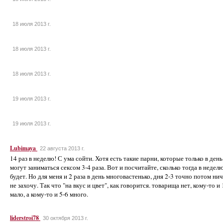
18 июля 2013 г.
18 июля 2013 г.
18 июля 2013 г.
19 июля 2013 г.
19 июля 2013 г.
Lubimaya
22 августа 2013 г.
14 раз в неделю! С ума сойти. Хотя есть такие парни, которые только в день
могут заниматься сексом 3-4 раза. Вот и посчитайте, сколько тогда в недел
будет. Но для меня и 2 раза в день многовастенько, дня 2-3 точно потом ни
не захочу. Так что "на вкус и цвет", как говорится. товарища нет, кому-то и 
мало, а кому-то и 5-6 много.
liderstroi78
30 октября 2013 г.