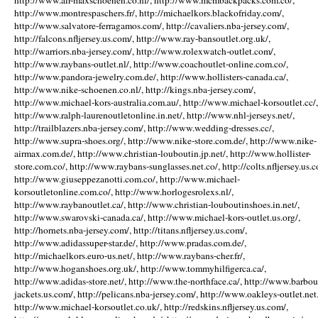
http://www.air-maxschoenen.co.nl/, http://www.mcmbackpacks.com.co/,
http://www.montrespaschers.fr/, http://michaelkors.blackofriday.com/,
http://www.salvatore-ferragamos.com/, http://cavaliers.nba-jersey.com/,
http://falcons.nfljersey.us.com/, http://www.ray-bansoutlet.org.uk/,
http://warriors.nba-jersey.com/, http://www.rolexwatch-outlet.com/,
http://www.raybans-outlet.nl/, http://www.coachoutlet-online.com.co/,
http://www.pandora-jewelry.com.de/, http://www.hollisters-canada.ca/,
http://www.nike-schoenen.co.nl/, http://kings.nba-jersey.com/,
http://www.michael-kors-australia.com.au/, http://www.michael-korsoutlet.cc/,
http://www.ralph-laurenoutletonline.in.net/, http://www.nhl-jerseys.net/,
http://trailblazers.nba-jersey.com/, http://www.wedding-dresses.cc/,
http://www.supra-shoes.org/, http://www.nike-store.com.de/, http://www.nike-
airmax.com.de/, http://www.christian-louboutin.jp.net/, http://www.hollister-
store.com.co/, http://www.raybans-sunglasses.net.co/, http://colts.nfljersey.us.c
http://www.giuseppezanotti.com.co/, http://www.michael-
korsoutletonline.com.co/, http://www.horlogesrolexs.nl/,
http://www.raybanoutlet.ca/, http://www.christian-louboutinshoes.in.net/,
http://www.swarovski-canada.ca/, http://www.michael-kors-outlet.us.org/,
http://hornets.nba-jersey.com/, http://titans.nfljersey.us.com/,
http://www.adidassuper-star.de/, http://www.pradas.com.de/,
http://michaelkors.euro-us.net/, http://www.raybans-cher.fr/,
http://www.hoganshoes.org.uk/, http://www.tommyhilfigerca.ca/,
http://www.adidas-store.net/, http://www.the-northface.ca/, http://www.barbou
jackets.us.com/, http://pelicans.nba-jersey.com/, http://www.oakleys-outlet.net.
http://www.michael-korsoutlet.co.uk/, http://redskins.nfljersey.us.com/,