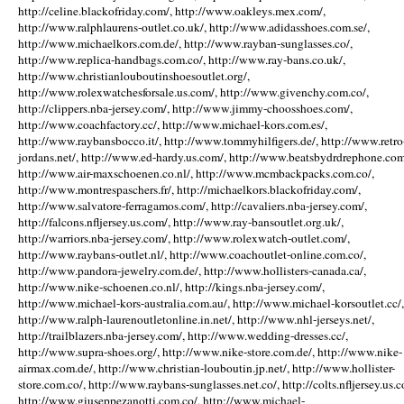
http://celine.blackofriday.com/, http://www.oakleys.mex.com/,
http://www.ralphlaurens-outlet.co.uk/, http://www.adidasshoes.com.se/,
http://www.michaelkors.com.de/, http://www.rayban-sunglasses.co/,
http://www.replica-handbags.com.co/, http://www.ray-bans.co.uk/,
http://www.christianlouboutinshoesoutlet.org/,
http://www.rolexwatchesforsale.us.com/, http://www.givenchy.com.co/,
http://clippers.nba-jersey.com/, http://www.jimmy-choosshoes.com/,
http://www.coachfactory.cc/, http://www.michael-kors.com.es/,
http://www.raybansbocco.it/, http://www.tommyhilfigers.de/, http://www.retro
jordans.net/, http://www.ed-hardy.us.com/, http://www.beatsbydrdrephone.com
http://www.air-maxschoenen.co.nl/, http://www.mcmbackpacks.com.co/,
http://www.montrespaschers.fr/, http://michaelkors.blackofriday.com/,
http://www.salvatore-ferragamos.com/, http://cavaliers.nba-jersey.com/,
http://falcons.nfljersey.us.com/, http://www.ray-bansoutlet.org.uk/,
http://warriors.nba-jersey.com/, http://www.rolexwatch-outlet.com/,
http://www.raybans-outlet.nl/, http://www.coachoutlet-online.com.co/,
http://www.pandora-jewelry.com.de/, http://www.hollisters-canada.ca/,
http://www.nike-schoenen.co.nl/, http://kings.nba-jersey.com/,
http://www.michael-kors-australia.com.au/, http://www.michael-korsoutlet.cc/,
http://www.ralph-laurenoutletonline.in.net/, http://www.nhl-jerseys.net/,
http://trailblazers.nba-jersey.com/, http://www.wedding-dresses.cc/,
http://www.supra-shoes.org/, http://www.nike-store.com.de/, http://www.nike-
airmax.com.de/, http://www.christian-louboutin.jp.net/, http://www.hollister-
store.com.co/, http://www.raybans-sunglasses.net.co/, http://colts.nfljersey.us.c
http://www.giuseppezanotti.com.co/, http://www.michael-