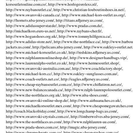
korsoutletonline.com.co/, http://www.horlogesrolexs.nl/,
http://www.raybanoutlet.ca/, http://www.christian-louboutinshoes.in.net/,
http://www.swarovski-canada.ca/, http://www.michael-kors-outlet.us.org/,
http://hornets.nba-jersey.com/, http://titans.nfljersey.us.com/,
http://www.adidassuper-star.de/, http://www.pradas.com.de/,
http://michaelkors.euro-us.net/, http://www.raybans-cher.fr/,
http://www.hoganshoes.org.uk/, http://www.tommyhilfigerca.ca/,
http://www.adidas-store.net/, http://www.the-northface.ca/, http://www.barbou
jackets.us.com/, http://pelicans.nba-jersey.com/, http://www.oakleys-outlet.net.
http://www.michael-korsoutlet.co.uk/, http://redskins.nfljersey.us.com/,
http://www.ralphlaurenonlineshop.de/, http://www.designer-handbags.vip/,
http://www.laurenralphs-outlet.co.uk/, http://www.hermesoutlet.shop/,
http://www.swarovski-australia.com.au/, http://www.coachfactory.shop/,
http://www.michael-kors.cc/, http://www.oakley--sunglasses.com.au/,
http://www.coach-outlets.net.co/, http://eagles.nfljersey.us.com/,
http://www.cheap-raybansoutlet.com.co/, http://www.chiflatiron.net.co/,
http://www.new-balancecanada.ca/, http://www.ralph-laurenpolosoutlet.com/,
http://www.the-northfaces.org.uk/, http://www.nba-shoes.com/,
http://www.swarovski-online-shop.de/, http://www.airhuaraches.co.uk/,
http://www.michaelkorsoutlet.mex.com/, http://www.cheapomegawatches.com
http://coach.blackofriday.com/, http://www.longchamp-bags.us.com/,
http://www.swarovski-crystals.com.co/, http://timberwolves.nba-jersey.com/,
http://www.the-northfaces.us.com/, http://www.ralphlauren-au.com/,
http://www.prada-shoes.com.co/, http://magic.nba-jersey.com/,
http://www.chrome-hearts.com.co/, http://www.cheap-rayban.com.co/,