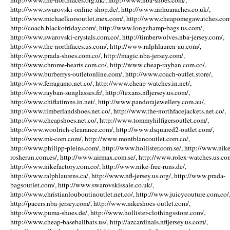
http://www.the-northfaces.org.uk/, http://www.nba-shoes.com/,
http://www.swarovski-online-shop.de/, http://www.airhuaraches.co.uk/,
http://www.michaelkorsoutlet.mex.com/, http://www.cheapomegawatches.com
http://coach.blackofriday.com/, http://www.longchamp-bags.us.com/,
http://www.swarovski-crystals.com.co/, http://timberwolves.nba-jersey.com/,
http://www.the-northfaces.us.com/, http://www.ralphlauren-au.com/,
http://www.prada-shoes.com.co/, http://magic.nba-jersey.com/,
http://www.chrome-hearts.com.co/, http://www.cheap-rayban.com.co/,
http://www.burberrys-outletonline.com/, http://www.coach-outlet.store/,
http://www.ferragamo.net.co/, http://www.cheap-watches.in.net/,
http://www.rayban-sunglasses.fr/, http://texans.nfljersey.us.com/,
http://www.chiflatirons.in.net/, http://www.pandorajewellery.com.au/,
http://www.timberlandshoes.net.co/, http://www.the-northfacejackets.net.co/,
http://www.cheapshoes.net.co/, http://www.tommyhilfigersoutlet.com/,
http://www.woolrich-clearance.com/, http://www.dsquared2-outlet.com/,
http://www.mk-com.com/, http://www.montblancoutlet.com.co/,
http://www.philipp-pleins.com/, http://www.hollister.com.se/, http://www.nike
rosherun.com.es/, http://www.airmax.com.se/, http://www.rolex-watches.us.co
http://www.nikefactory.com.co/, http://www.nike-free-runs.de/,
http://www.ralphlaurens.ca/, http://www.nfl-jersey.us.org/, http://www.prada-
bagsoutlet.com/, http://www.swarovskissale.co.uk/,
http://www.christianlouboutinoutlet.net.co/, http://www.juicycouture.com.co/
http://pacers.nba-jersey.com/, http://www.nikeshoes-outlet.com/,
http://www.puma-shoes.de/, http://www.hollister-clothingsstore.com/,
http://www.cheap-baseballbats.us/, http://azcardinals.nfljersey.us.com/,