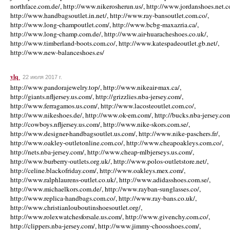
ylq
22 июля 2017 г.
http://www.pandorajewelry.top/, http://www.nikeair-max.ca/,
http://giants.nfljersey.us.com/, http://grizzlies.nba-jersey.com/,
http://www.ferragamos.us.com/, http://www.lacosteoutlet.com.co/,
http://www.nikeshoes.de/, http://www.ok-em.com/, http://bucks.nba-jersey.com
http://cowboys.nfljersey.us.com/, http://www.nike-skors.com.se/,
http://www.designer-handbagsoutlet.us.com/, http://www.nike-paschers.fr/,
http://www.oakley-outletonline.com.co/, http://www.cheapoakleys.com.co/,
http://nets.nba-jersey.com/, http://www.cheap-mlbjerseys.us.com/,
http://www.burberry-outlets.org.uk/, http://www.polos-outletstore.net/,
http://celine.blackofriday.com/, http://www.oakleys.mex.com/,
http://www.ralphlaurens-outlet.co.uk/, http://www.adidasshoes.com.se/,
http://www.michaelkors.com.de/, http://www.rayban-sunglasses.co/,
http://www.replica-handbags.com.co/, http://www.ray-bans.co.uk/,
http://www.christianlouboutinshoesoutlet.org/,
http://www.rolexwatchesforsale.us.com/, http://www.givenchy.com.co/,
http://clippers.nba-jersey.com/, http://www.jimmy-choosshoes.com/,