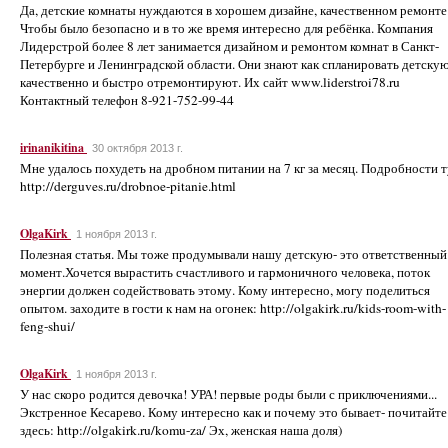
Да, детские комнаты нуждаются в хорошем дизайне, качественном ремонте
Чтобы было безопасно и в то же время интересно для ребёнка. Компания
Лидерстрой более 8 лет занимается дизайном и ремонтом комнат в Санкт-
Петербурге и Ленинградской области. Они знают как спланировать детскую
качественно и быстро отремонтируют. Их сайт www.liderstroi78.ru
Контактный телефон 8-921-752-99-44
irinanikitina
30 октября 2013 г.
Мне удалось похудеть на дробном питании на 7 кг за месяц. Подробности т
http://derguves.ru/drobnoe-pitanie.html
OlgaKirk
1 ноября 2013 г.
Полезная статья. Мы тоже продумывали нашу детскую- это ответственный
момент.Хочется вырастить счастливого и гармоничного человека, поток
энергии должен содействовать этому. Кому интересно, могу поделиться
опытом. заходите в гости к нам на огонек: http://olgakirk.ru/kids-room-with-
feng-shui/
OlgaKirk
1 ноября 2013 г.
У нас скоро родится девочка! УРА! первые роды были с приключениями...
Экстренное Кесарево. Кому интересно как и почему это бывает- почитайте
здесь: http://olgakirk.ru/komu-za/ Эх, женская наша доля)