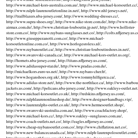
http://www.michael-kors-australia.com.au/, http://www.michael-korsoutlet.cc/,
http://www.ralph-laurenoutletonline.in.net/, http://www.nhl-jerseys.net/,
http://trailblazers.nba-jersey.com/, http://www.wedding-dresses.cc/,
http://www.supra-shoes.org/, http://www.nike-store.com.de/, http://www.nike-
airmax.com.de/, http://www.christian-louboutin.jp.net/, http://www.hollister-
store.com.co/, http://www.raybans-sunglasses.net.co/, http://colts.nfljersey.us.c
http://www.giuseppezanotti.com.co/, http://www.michael-
korsoutletonline.com.co/, http://www.horlogesrolexs.nl/,
http://www.raybanoutlet.ca/, http://www.christian-louboutinshoes.in.net/,
http://www.swarovski-canada.ca/, http://www.michael-kors-outlet.us.org/,
http://hornets.nba-jersey.com/, http://titans.nfljersey.us.com/,
http://www.adidassuper-star.de/, http://www.pradas.com.de/,
http://michaelkors.euro-us.net/, http://www.raybans-cher.fr/,
http://www.hoganshoes.org.uk/, http://www.tommyhilfigerca.ca/,
http://www.adidas-store.net/, http://www.the-northface.ca/, http://www.barbou
jackets.us.com/, http://pelicans.nba-jersey.com/, http://www.oakleys-outlet.net.
http://www.michael-korsoutlet.co.uk/, http://redskins.nfljersey.us.com/,
http://www.ralphlaurenonlineshop.de/, http://www.designer-handbags.vip/,
http://www.laurenralphs-outlet.co.uk/, http://www.hermesoutlet.shop/,
http://www.swarovski-australia.com.au/, http://www.coachfactory.shop/,
http://www.michael-kors.cc/, http://www.oakley--sunglasses.com.au/,
http://www.coach-outlets.net.co/, http://eagles.nfljersey.us.com/,
http://www.cheap-raybansoutlet.com.co/, http://www.chiflatiron.net.co/,
http://www.new-balancecanada.ca/, http://www.ralph-laurenpolosoutlet.com/,