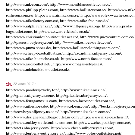
http://www.mk-com.com/, http://www.montblancoutlet.com.co/,
http://www.philipp-pleins.com/, http://www.hollister.com.se/, http://www.nike
rosherun.com.es/, http://www.airmax.com.se/, http://www.rolex-watches.us.co
http://www.nikefactory.com.co/, http://www.nike-free-runs.de/,
http://www.ralphlaurens.ca/, http://www.nfl-jersey.us.org/, http://www.prada-
bagsoutlet.com/, http://www.swarovskissale.co.uk/,
http://www.christianlouboutinoutlet.net.co/, http://www.juicycouture.com.co/
http://pacers.nba-jersey.com/, http://www.nikeshoes-outlet.com/,
http://www.puma-shoes.de/, http://www.hollister-clothingsstore.com/,
http://www.cheap-baseballbats.us/, http://azcardinals.nfljersey.us.com/,
http://www.nike-huarache.co.nl/, http://www.north-face.com.co/,
http://www.asicsoutlet.net/, http://www.omegas-relojes.es/,
http://www.michaelskors-outlet.co.uk/,
ylq
22 июля 2017 г.
http://www.pandorajewelry.top/, http://www.nikeair-max.ca/,
http://giants.nfljersey.us.com/, http://grizzlies.nba-jersey.com/,
http://www.ferragamos.us.com/, http://www.lacosteoutlet.com.co/,
http://www.nikeshoes.de/, http://www.ok-em.com/, http://bucks.nba-jersey.com
http://cowboys.nfljersey.us.com/, http://www.nike-skors.com.se/,
http://www.designer-handbagsoutlet.us.com/, http://www.nike-paschers.fr/,
http://www.oakley-outletonline.com.co/, http://www.cheapoakleys.com.co/,
http://nets.nba-jersey.com/, http://www.cheap-mlbjerseys.us.com/,
http://www.burberry-outlets.org.uk/, http://www.polos-outletstore.net/,