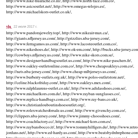
http://www.nike-huarache.co.nl/, http://www.north-face.com.co/,
http://www.asicsoutlet.net/, http://www.omegas-relojes.es/,
http://www.michaelskors-outlet.co.uk/,
ylq
22 июля 2017 г.
http://www.pandorajewelry.top/, http://www.nikeair-max.ca/,
http://giants.nfljersey.us.com/, http://grizzlies.nba-jersey.com/,
http://www.ferragamos.us.com/, http://www.lacosteoutlet.com.co/,
http://www.nikeshoes.de/, http://www.ok-em.com/, http://bucks.nba-jersey.com
http://cowboys.nfljersey.us.com/, http://www.nike-skors.com.se/,
http://www.designer-handbagsoutlet.us.com/, http://www.nike-paschers.fr/,
http://www.oakley-outletonline.com.co/, http://www.cheapoakleys.com.co/,
http://nets.nba-jersey.com/, http://www.cheap-mlbjerseys.us.com/,
http://www.burberry-outlets.org.uk/, http://www.polos-outletstore.net/,
http://celine.blackofriday.com/, http://www.oakleys.mex.com/,
http://www.ralphlaurens-outlet.co.uk/, http://www.adidasshoes.com.se/,
http://www.michaelkors.com.de/, http://www.rayban-sunglasses.co/,
http://www.replica-handbags.com.co/, http://www.ray-bans.co.uk/,
http://www.christianlouboutinshoesoutlet.org/,
http://www.rolexwatchesforsale.us.com/, http://www.givenchy.com.co/,
http://clippers.nba-jersey.com/, http://www.jimmy-choosshoes.com/,
http://www.coachfactory.cc/, http://www.michael-kors.com.es/,
http://www.raybansbocco.it/, http://www.tommyhilfigers.de/, http://www.retro
jordans.net/, http://www.ed-hardy.us.com/, http://www.beatsbydrdrephone.com