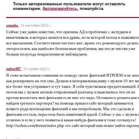
Только авторизованные пользователи могут оставлять
комментарии.
Авторизируйтесь
, пожалуйста.
sonnita
14 сентября 2012 г.
Сейчас уже давно известно, что причина АД в проблемах с желудком и
кишечником, в которых копится вся дрянь, из-за которой потом и появляют
все высыпания. Соответственн чистите жкт, врачи это рекомендуют делать
энтеросгелем, как наиболее безопасным проблемам, мы после чистки уже
больше полугода покраснения не наблюдлаем.
gnbxrf87
15 ноября 2012 г.
Я тоже испытывала сомнения по поводу своих фантазий ВТРОЕМ и не зна
как реагировать на эти сны. Думала я ненормальная,живу с мужем 10 лет м
все более чем устраивает и тут такое. Я себя чувствовала предательницей. 
потом мы с мужем затеяли откровенный разговор и выяснилось что он не
против воплотить мои фантазии если мне это надо. Оставалось решить,как
найдем третьего партнера? на помощь пришел сайт который занимается
всякого рода воплощение фантазий и мы попробовали. Мы это сделали и
фантазия отстала, перестала быть навязчивой идеей. Сейчас у нас с мужем 
отлично и если у него появиться какая-нибудь фантазия я тоже соглашусь!
http://usfera.com/forum/index.php это сайт который нам помог найти партне