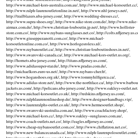
http://www.michael-kors-australia.com.au/, http://www.michael-korsoutlet.cc/,
http://www.ralph-laurenoutletonline.in.net/, http://www.nhl-jerseys.net/,
http://trailblazers.nba-jersey.com/, http://www.wedding-dresses.cc/,
http://www.supra-shoes.org/, http://www.nike-store.com.de/, http://www.nike-
airmax.com.de/, http://www.christian-louboutin.jp.net/, http://www.hollister-
store.com.co/, http://www.raybans-sunglasses.net.co/, http://colts.nfljersey.us.c
http://www.giuseppezanotti.com.co/, http://www.michael-
korsoutletonline.com.co/, http://www.horlogesrolexs.nl/,
http://www.raybanoutlet.ca/, http://www.christian-louboutinshoes.in.net/,
http://www.swarovski-canada.ca/, http://www.michael-kors-outlet.us.org/,
http://hornets.nba-jersey.com/, http://titans.nfljersey.us.com/,
http://www.adidassuper-star.de/, http://www.pradas.com.de/,
http://michaelkors.euro-us.net/, http://www.raybans-cher.fr/,
http://www.hoganshoes.org.uk/, http://www.tommyhilfigerca.ca/,
http://www.adidas-store.net/, http://www.the-northface.ca/, http://www.barbou
jackets.us.com/, http://pelicans.nba-jersey.com/, http://www.oakleys-outlet.net.
http://www.michael-korsoutlet.co.uk/, http://redskins.nfljersey.us.com/,
http://www.ralphlaurenonlineshop.de/, http://www.designer-handbags.vip/,
http://www.laurenralphs-outlet.co.uk/, http://www.hermesoutlet.shop/,
http://www.swarovski-australia.com.au/, http://www.coachfactory.shop/,
http://www.michael-kors.cc/, http://www.oakley--sunglasses.com.au/,
http://www.coach-outlets.net.co/, http://eagles.nfljersey.us.com/,
http://www.cheap-raybansoutlet.com.co/, http://www.chiflatiron.net.co/,
http://www.new-balancecanada.ca/, http://www.ralph-laurenpolosoutlet.com/,