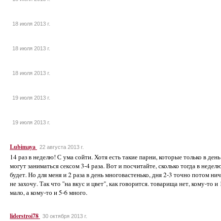
18 июля 2013 г.
18 июля 2013 г.
18 июля 2013 г.
19 июля 2013 г.
19 июля 2013 г.
Lubimaya
22 августа 2013 г.
14 раз в неделю! С ума сойти. Хотя есть такие парни, которые только в день
могут заниматься сексом 3-4 раза. Вот и посчитайте, сколько тогда в недел
будет. Но для меня и 2 раза в день многовастенько, дня 2-3 точно потом ни
не захочу. Так что "на вкус и цвет", как говорится. товарища нет, кому-то и 
мало, а кому-то и 5-6 много.
liderstroi78
30 октября 2013 г.