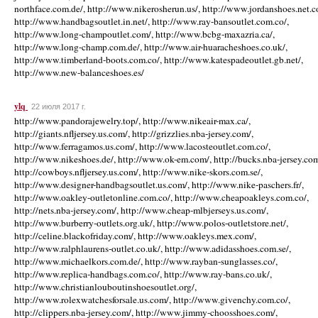
ylq
22 июля 2017 г.
http://www.pandorajewelry.top/, http://www.nikeair-max.ca/,
http://giants.nfljersey.us.com/, http://grizzlies.nba-jersey.com/,
http://www.ferragamos.us.com/, http://www.lacosteoutlet.com.co/,
http://www.nikeshoes.de/, http://www.ok-em.com/, http://bucks.nba-jersey.com
http://cowboys.nfljersey.us.com/, http://www.nike-skors.com.se/,
http://www.designer-handbagsoutlet.us.com/, http://www.nike-paschers.fr/,
http://www.oakley-outletonline.com.co/, http://www.cheapoakleys.com.co/,
http://nets.nba-jersey.com/, http://www.cheap-mlbjerseys.us.com/,
http://www.burberry-outlets.org.uk/, http://www.polos-outletstore.net/,
http://celine.blackofriday.com/, http://www.oakleys.mex.com/,
http://www.ralphlaurens-outlet.co.uk/, http://www.adidasshoes.com.se/,
http://www.michaelkors.com.de/, http://www.rayban-sunglasses.co/,
http://www.replica-handbags.com.co/, http://www.ray-bans.co.uk/,
http://www.christianlouboutinshoesoutlet.org/,
http://www.rolexwatchesforsale.us.com/, http://www.givenchy.com.co/,
http://clippers.nba-jersey.com/, http://www.jimmy-choosshoes.com/,