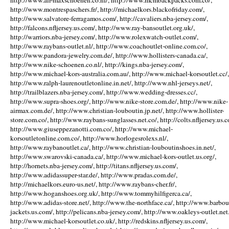
http://www.air-maxschoenen.co.nl/, http://www.mcmbackpacks.com.co/,
http://www.montrespaschers.fr/, http://michaelkors.blackofriday.com/,
http://www.salvatore-ferragamos.com/, http://cavaliers.nba-jersey.com/,
http://falcons.nfljersey.us.com/, http://www.ray-bansoutlet.org.uk/,
http://warriors.nba-jersey.com/, http://www.rolexwatch-outlet.com/,
http://www.raybans-outlet.nl/, http://www.coachoutlet-online.com.co/,
http://www.pandora-jewelry.com.de/, http://www.hollisters-canada.ca/,
http://www.nike-schoenen.co.nl/, http://kings.nba-jersey.com/,
http://www.michael-kors-australia.com.au/, http://www.michael-korsoutlet.cc/,
http://www.ralph-laurenoutletonline.in.net/, http://www.nhl-jerseys.net/,
http://trailblazers.nba-jersey.com/, http://www.wedding-dresses.cc/,
http://www.supra-shoes.org/, http://www.nike-store.com.de/, http://www.nike-
airmax.com.de/, http://www.christian-louboutin.jp.net/, http://www.hollister-
store.com.co/, http://www.raybans-sunglasses.net.co/, http://colts.nfljersey.us.c
http://www.giuseppezanotti.com.co/, http://www.michael-
korsoutletonline.com.co/, http://www.horlogesrolexs.nl/,
http://www.raybanoutlet.ca/, http://www.christian-louboutinshoes.in.net/,
http://www.swarovski-canada.ca/, http://www.michael-kors-outlet.us.org/,
http://hornets.nba-jersey.com/, http://titans.nfljersey.us.com/,
http://www.adidassuper-star.de/, http://www.pradas.com.de/,
http://michaelkors.euro-us.net/, http://www.raybans-cher.fr/,
http://www.hoganshoes.org.uk/, http://www.tommyhilfigerca.ca/,
http://www.adidas-store.net/, http://www.the-northface.ca/, http://www.barbou
jackets.us.com/, http://pelicans.nba-jersey.com/, http://www.oakleys-outlet.net.
http://www.michael-korsoutlet.co.uk/, http://redskins.nfljersey.us.com/,