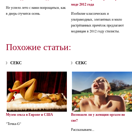
моде 2012 года
Не успело лето с нами попрощаться, как
в дверь стучится осень.
Изобилие классических и
ультрамодных, элегантных и мило
растрёпанных причёсок предлагают
модницам в 2012 году стилисты.
Похожие статьи:
СЕКС
СЕКС
Музеи секса в Европе и США
Возможен ли у женщин оргазм во
сне?
"Точка-G"
Рассказываем...