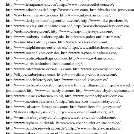
http://www.ferragamos.us.com/, http://www.lacosteoutlet.com.co/,
http://www.nikeshoes.de/, http://www.ok-em.com/, http://bucks.nba-jersey.com
http://cowboys.nfljersey.us.com/, http://www.nike-skors.com.se/,
http://www.designer-handbagsoutlet.us.com/, http://www.nike-paschers.fr/,
http://www.oakley-outletonline.com.co/, http://www.cheapoakleys.com.co/,
http://nets.nba-jersey.com/, http://www.cheap-mlbjerseys.us.com/,
http://www.burberry-outlets.org.uk/, http://www.polos-outletstore.net/,
http://celine.blackofriday.com/, http://www.oakleys.mex.com/,
http://www.ralphlaurens-outlet.co.uk/, http://www.adidasshoes.com.se/,
http://www.michaelkors.com.de/, http://www.rayban-sunglasses.co/,
http://www.replica-handbags.com.co/, http://www.ray-bans.co.uk/,
http://www.christianlouboutinshoesoutlet.org/,
http://www.rolexwatchesforsale.us.com/, http://www.givenchy.com.co/,
http://clippers.nba-jersey.com/, http://www.jimmy-choosshoes.com/,
http://www.coachfactory.cc/, http://www.michael-kors.com.es/,
http://www.raybansbocco.it/, http://www.tommyhilfigers.de/, http://www.retro
jordans.net/, http://www.ed-hardy.us.com/, http://www.beatsbydrdrephone.com
http://www.air-maxschoenen.co.nl/, http://www.mcmbackpacks.com.co/,
http://www.montrespaschers.fr/, http://michaelkors.blackofriday.com/,
http://www.salvatore-ferragamos.com/, http://cavaliers.nba-jersey.com/,
http://falcons.nfljersey.us.com/, http://www.ray-bansoutlet.org.uk/,
http://warriors.nba-jersey.com/, http://www.rolexwatch-outlet.com/,
http://www.raybans-outlet.nl/, http://www.coachoutlet-online.com.co/,
http://www.pandora-jewelry.com.de/, http://www.hollisters-canada.ca/,
http://www.nike-schoenen.co.nl/, http://kings.nba-jersey.com/,