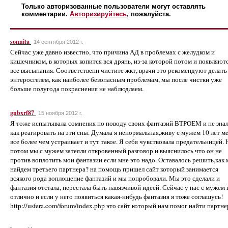
Только авторизованные пользователи могут оставлять
комментарии.
Авторизируйтесь
, пожалуйста.
sonnita
14 сентября 2012 г.
Сейчас уже давно известно, что причина АД в проблемах с желудком и
кишечником, в которых копится вся дрянь, из-за которой потом и появляют
все высыпания. Соответственн чистите жкт, врачи это рекомендуют делать
энтеросгелем, как наиболее безопасным проблемам, мы после чистки уже
больше полугода покраснения не наблюдлаем.
gnbxrf87
15 ноября 2012 г.
Я тоже испытывала сомнения по поводу своих фантазий ВТРОЕМ и не зна
как реагировать на эти сны. Думала я ненормальная,живу с мужем 10 лет м
все более чем устраивает и тут такое. Я себя чувствовала предательницей. 
потом мы с мужем затеяли откровенный разговор и выяснилось что он не
против воплотить мои фантазии если мне это надо. Оставалось решить,как
найдем третьего партнера? на помощь пришел сайт который занимается
всякого рода воплощение фантазий и мы попробовали. Мы это сделали и
фантазия отстала, перестала быть навязчивой идеей. Сейчас у нас с мужем 
отлично и если у него появиться какая-нибудь фантазия я тоже соглашусь!
http://usfera.com/forum/index.php это сайт который нам помог найти партне