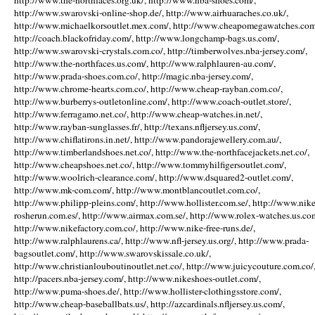
http://www.the-northfaces.org.uk/, http://www.nba-shoes.com/,
http://www.swarovski-online-shop.de/, http://www.airhuaraches.co.uk/,
http://www.michaelkorsoutlet.mex.com/, http://www.cheapomegawatches.com
http://coach.blackofriday.com/, http://www.longchamp-bags.us.com/,
http://www.swarovski-crystals.com.co/, http://timberwolves.nba-jersey.com/,
http://www.the-northfaces.us.com/, http://www.ralphlauren-au.com/,
http://www.prada-shoes.com.co/, http://magic.nba-jersey.com/,
http://www.chrome-hearts.com.co/, http://www.cheap-rayban.com.co/,
http://www.burberrys-outletonline.com/, http://www.coach-outlet.store/,
http://www.ferragamo.net.co/, http://www.cheap-watches.in.net/,
http://www.rayban-sunglasses.fr/, http://texans.nfljersey.us.com/,
http://www.chiflatirons.in.net/, http://www.pandorajewellery.com.au/,
http://www.timberlandshoes.net.co/, http://www.the-northfacejackets.net.co/,
http://www.cheapshoes.net.co/, http://www.tommyhilfigersoutlet.com/,
http://www.woolrich-clearance.com/, http://www.dsquared2-outlet.com/,
http://www.mk-com.com/, http://www.montblancoutlet.com.co/,
http://www.philipp-pleins.com/, http://www.hollister.com.se/, http://www.nike
rosherun.com.es/, http://www.airmax.com.se/, http://www.rolex-watches.us.co
http://www.nikefactory.com.co/, http://www.nike-free-runs.de/,
http://www.ralphlaurens.ca/, http://www.nfl-jersey.us.org/, http://www.prada-
bagsoutlet.com/, http://www.swarovskissale.co.uk/,
http://www.christianlouboutinoutlet.net.co/, http://www.juicycouture.com.co/
http://pacers.nba-jersey.com/, http://www.nikeshoes-outlet.com/,
http://www.puma-shoes.de/, http://www.hollister-clothingsstore.com/,
http://www.cheap-baseballbats.us/, http://azcardinals.nfljersey.us.com/,