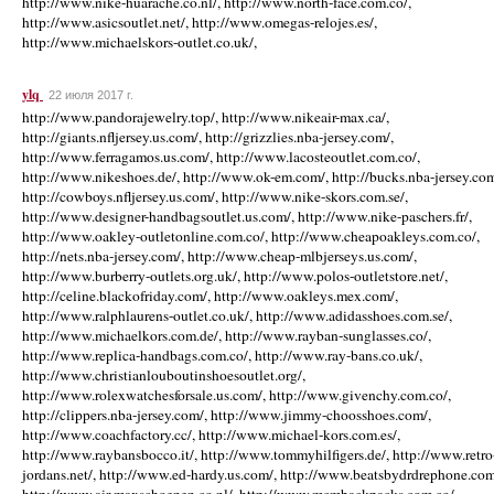
http://www.nike-huarache.co.nl/, http://www.north-face.com.co/,
http://www.asicsoutlet.net/, http://www.omegas-relojes.es/,
http://www.michaelskors-outlet.co.uk/,
ylq
22 июля 2017 г.
http://www.pandorajewelry.top/, http://www.nikeair-max.ca/,
http://giants.nfljersey.us.com/, http://grizzlies.nba-jersey.com/,
http://www.ferragamos.us.com/, http://www.lacosteoutlet.com.co/,
http://www.nikeshoes.de/, http://www.ok-em.com/, http://bucks.nba-jersey.com
http://cowboys.nfljersey.us.com/, http://www.nike-skors.com.se/,
http://www.designer-handbagsoutlet.us.com/, http://www.nike-paschers.fr/,
http://www.oakley-outletonline.com.co/, http://www.cheapoakleys.com.co/,
http://nets.nba-jersey.com/, http://www.cheap-mlbjerseys.us.com/,
http://www.burberry-outlets.org.uk/, http://www.polos-outletstore.net/,
http://celine.blackofriday.com/, http://www.oakleys.mex.com/,
http://www.ralphlaurens-outlet.co.uk/, http://www.adidasshoes.com.se/,
http://www.michaelkors.com.de/, http://www.rayban-sunglasses.co/,
http://www.replica-handbags.com.co/, http://www.ray-bans.co.uk/,
http://www.christianlouboutinshoesoutlet.org/,
http://www.rolexwatchesforsale.us.com/, http://www.givenchy.com.co/,
http://clippers.nba-jersey.com/, http://www.jimmy-choosshoes.com/,
http://www.coachfactory.cc/, http://www.michael-kors.com.es/,
http://www.raybansbocco.it/, http://www.tommyhilfigers.de/, http://www.retro
jordans.net/, http://www.ed-hardy.us.com/, http://www.beatsbydrdrephone.com