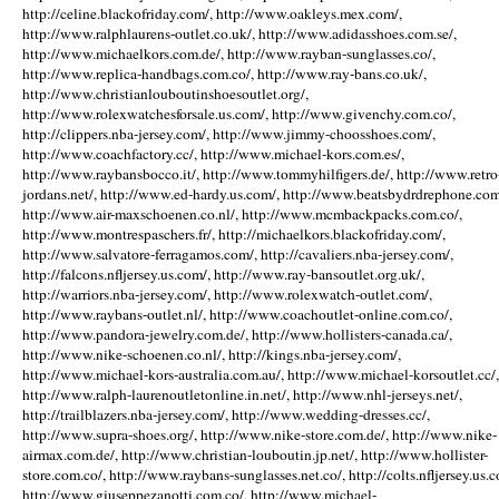
http://celine.blackofriday.com/, http://www.oakleys.mex.com/,
http://www.ralphlaurens-outlet.co.uk/, http://www.adidasshoes.com.se/,
http://www.michaelkors.com.de/, http://www.rayban-sunglasses.co/,
http://www.replica-handbags.com.co/, http://www.ray-bans.co.uk/,
http://www.christianlouboutinshoesoutlet.org/,
http://www.rolexwatchesforsale.us.com/, http://www.givenchy.com.co/,
http://clippers.nba-jersey.com/, http://www.jimmy-choosshoes.com/,
http://www.coachfactory.cc/, http://www.michael-kors.com.es/,
http://www.raybansbocco.it/, http://www.tommyhilfigers.de/, http://www.retro
jordans.net/, http://www.ed-hardy.us.com/, http://www.beatsbydrdrephone.com
http://www.air-maxschoenen.co.nl/, http://www.mcmbackpacks.com.co/,
http://www.montrespaschers.fr/, http://michaelkors.blackofriday.com/,
http://www.salvatore-ferragamos.com/, http://cavaliers.nba-jersey.com/,
http://falcons.nfljersey.us.com/, http://www.ray-bansoutlet.org.uk/,
http://warriors.nba-jersey.com/, http://www.rolexwatch-outlet.com/,
http://www.raybans-outlet.nl/, http://www.coachoutlet-online.com.co/,
http://www.pandora-jewelry.com.de/, http://www.hollisters-canada.ca/,
http://www.nike-schoenen.co.nl/, http://kings.nba-jersey.com/,
http://www.michael-kors-australia.com.au/, http://www.michael-korsoutlet.cc/,
http://www.ralph-laurenoutletonline.in.net/, http://www.nhl-jerseys.net/,
http://trailblazers.nba-jersey.com/, http://www.wedding-dresses.cc/,
http://www.supra-shoes.org/, http://www.nike-store.com.de/, http://www.nike-
airmax.com.de/, http://www.christian-louboutin.jp.net/, http://www.hollister-
store.com.co/, http://www.raybans-sunglasses.net.co/, http://colts.nfljersey.us.c
http://www.giuseppezanotti.com.co/, http://www.michael-