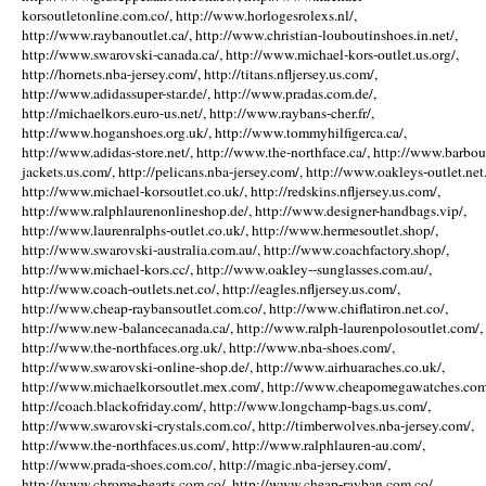
korsoutletonline.com.co/, http://www.horlogesrolexs.nl/,
http://www.raybanoutlet.ca/, http://www.christian-louboutinshoes.in.net/,
http://www.swarovski-canada.ca/, http://www.michael-kors-outlet.us.org/,
http://hornets.nba-jersey.com/, http://titans.nfljersey.us.com/,
http://www.adidassuper-star.de/, http://www.pradas.com.de/,
http://michaelkors.euro-us.net/, http://www.raybans-cher.fr/,
http://www.hoganshoes.org.uk/, http://www.tommyhilfigerca.ca/,
http://www.adidas-store.net/, http://www.the-northface.ca/, http://www.barbou
jackets.us.com/, http://pelicans.nba-jersey.com/, http://www.oakleys-outlet.net.
http://www.michael-korsoutlet.co.uk/, http://redskins.nfljersey.us.com/,
http://www.ralphlaurenonlineshop.de/, http://www.designer-handbags.vip/,
http://www.laurenralphs-outlet.co.uk/, http://www.hermesoutlet.shop/,
http://www.swarovski-australia.com.au/, http://www.coachfactory.shop/,
http://www.michael-kors.cc/, http://www.oakley--sunglasses.com.au/,
http://www.coach-outlets.net.co/, http://eagles.nfljersey.us.com/,
http://www.cheap-raybansoutlet.com.co/, http://www.chiflatiron.net.co/,
http://www.new-balancecanada.ca/, http://www.ralph-laurenpolosoutlet.com/,
http://www.the-northfaces.org.uk/, http://www.nba-shoes.com/,
http://www.swarovski-online-shop.de/, http://www.airhuaraches.co.uk/,
http://www.michaelkorsoutlet.mex.com/, http://www.cheapomegawatches.com
http://coach.blackofriday.com/, http://www.longchamp-bags.us.com/,
http://www.swarovski-crystals.com.co/, http://timberwolves.nba-jersey.com/,
http://www.the-northfaces.us.com/, http://www.ralphlauren-au.com/,
http://www.prada-shoes.com.co/, http://magic.nba-jersey.com/,
http://www.chrome-hearts.com.co/, http://www.cheap-rayban.com.co/,