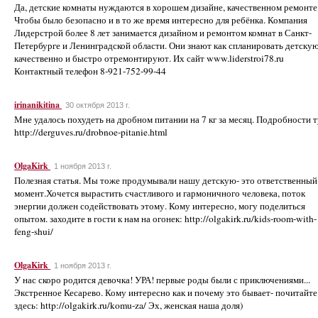
Да, детские комнаты нуждаются в хорошем дизайне, качественном ремонте
Чтобы было безопасно и в то же время интересно для ребёнка. Компания
Лидерстрой более 8 лет занимается дизайном и ремонтом комнат в Санкт-
Петербурге и Ленинградской области. Они знают как спланировать детскую
качественно и быстро отремонтируют. Их сайт www.liderstroi78.ru
Контактный телефон 8-921-752-99-44
irinanikitina
30 октября 2013 г.
Мне удалось похудеть на дробном питании на 7 кг за месяц. Подробности т
http://derguves.ru/drobnoe-pitanie.html
OlgaKirk
1 ноября 2013 г.
Полезная статья. Мы тоже продумывали нашу детскую- это ответственный
момент.Хочется вырастить счастливого и гармоничного человека, поток
энергии должен содействовать этому. Кому интересно, могу поделиться
опытом. заходите в гости к нам на огонек: http://olgakirk.ru/kids-room-with-
feng-shui/
OlgaKirk
1 ноября 2013 г.
У нас скоро родится девочка! УРА! первые роды были с приключениями...
Экстренное Кесарево. Кому интересно как и почему это бывает- почитайте
здесь: http://olgakirk.ru/komu-za/ Эх, женская наша доля)