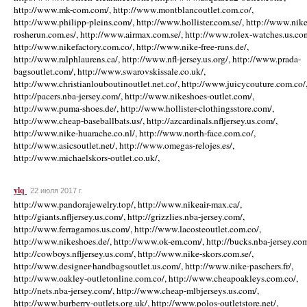
http://www.mk-com.com/, http://www.montblancoutlet.com.co/,
http://www.philipp-pleins.com/, http://www.hollister.com.se/, http://www.nike
rosherun.com.es/, http://www.airmax.com.se/, http://www.rolex-watches.us.co
http://www.nikefactory.com.co/, http://www.nike-free-runs.de/,
http://www.ralphlaurens.ca/, http://www.nfl-jersey.us.org/, http://www.prada-
bagsoutlet.com/, http://www.swarovskissale.co.uk/,
http://www.christianlouboutinoutlet.net.co/, http://www.juicycouture.com.co/
http://pacers.nba-jersey.com/, http://www.nikeshoes-outlet.com/,
http://www.puma-shoes.de/, http://www.hollister-clothingsstore.com/,
http://www.cheap-baseballbats.us/, http://azcardinals.nfljersey.us.com/,
http://www.nike-huarache.co.nl/, http://www.north-face.com.co/,
http://www.asicsoutlet.net/, http://www.omegas-relojes.es/,
http://www.michaelskors-outlet.co.uk/,
ylq
22 июля 2017 г.
http://www.pandorajewelry.top/, http://www.nikeair-max.ca/,
http://giants.nfljersey.us.com/, http://grizzlies.nba-jersey.com/,
http://www.ferragamos.us.com/, http://www.lacosteoutlet.com.co/,
http://www.nikeshoes.de/, http://www.ok-em.com/, http://bucks.nba-jersey.com
http://cowboys.nfljersey.us.com/, http://www.nike-skors.com.se/,
http://www.designer-handbagsoutlet.us.com/, http://www.nike-paschers.fr/,
http://www.oakley-outletonline.com.co/, http://www.cheapoakleys.com.co/,
http://nets.nba-jersey.com/, http://www.cheap-mlbjerseys.us.com/,
http://www.burberry-outlets.org.uk/, http://www.polos-outletstore.net/,