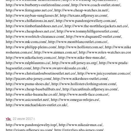
http://www.burberrys-outletonline.com/, http://www.coach-outlet.store/,
http://www.ferragamo.net.co/, http://www.cheap-watches.in.net/,
http://www.rayban-sunglasses.fr/, http://texans.nfljersey.us.com/,
http://www.chiflatirons.in.net/, http://www.pandorajewellery.com.au/,
http://www.timberlandshoes.net.co/, http://www.the-northfacejackets.net.co/,
http://www.cheapshoes.net.co/, http://www.tommyhilfigersoutlet.com/,
http://www.woolrich-clearance.com/, http://www.dsquared2-outlet.com/,
http://www.mk-com.com/, http://www.montblancoutlet.com.co/,
http://www.philipp-pleins.com/, http://www.hollister.com.se/, http://www.nike
rosherun.com.es/, http://www.airmax.com.se/, http://www.rolex-watches.us.co
http://www.nikefactory.com.co/, http://www.nike-free-runs.de/,
http://www.ralphlaurens.ca/, http://www.nfl-jersey.us.org/, http://www.prada-
bagsoutlet.com/, http://www.swarovskissale.co.uk/,
http://www.christianlouboutinoutlet.net.co/, http://www.juicycouture.com.co/
http://pacers.nba-jersey.com/, http://www.nikeshoes-outlet.com/,
http://www.puma-shoes.de/, http://www.hollister-clothingsstore.com/,
http://www.cheap-baseballbats.us/, http://azcardinals.nfljersey.us.com/,
http://www.nike-huarache.co.nl/, http://www.north-face.com.co/,
http://www.asicsoutlet.net/, http://www.omegas-relojes.es/,
http://www.michaelskors-outlet.co.uk/,
ylq
22 июля 2017 г.
http://www.pandorajewelry.top/, http://www.nikeair-max.ca/,
http://giants.nfljersey.us.com/, http://grizzlies.nba-jersey.com/,