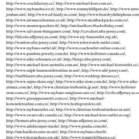
http://www.coachfactory.cc/, http://www.michael-kors.com.es/,
http://www.raybansbocco.it/, http://www.tommyhilfigers.de/, http://www.retro
jordans.net/, http://www.ed-hardy.us.com/, http://www.beatsbydrdrephone.com
http://www.air-maxschoenen.co.nl/, http://www.mcmbackpacks.com.co/,
http://www.montrespaschers.fr/, http://michaelkors.blackofriday.com/,
http://www.salvatore-ferragamos.com/, http://cavaliers.nba-jersey.com/,
http://falcons.nfljersey.us.com/, http://www.ray-bansoutlet.org.uk/,
http://warriors.nba-jersey.com/, http://www.rolexwatch-outlet.com/,
http://www.raybans-outlet.nl/, http://www.coachoutlet-online.com.co/,
http://www.pandora-jewelry.com.de/, http://www.hollisters-canada.ca/,
http://www.nike-schoenen.co.nl/, http://kings.nba-jersey.com/,
http://www.michael-kors-australia.com.au/, http://www.michael-korsoutlet.cc/,
http://www.ralph-laurenoutletonline.in.net/, http://www.nhl-jerseys.net/,
http://trailblazers.nba-jersey.com/, http://www.wedding-dresses.cc/,
http://www.supra-shoes.org/, http://www.nike-store.com.de/, http://www.nike-
airmax.com.de/, http://www.christian-louboutin.jp.net/, http://www.hollister-
store.com.co/, http://www.raybans-sunglasses.net.co/, http://colts.nfljersey.us.c
http://www.giuseppezanotti.com.co/, http://www.michael-
korsoutletonline.com.co/, http://www.horlogesrolexs.nl/,
http://www.raybanoutlet.ca/, http://www.christian-louboutinshoes.in.net/,
http://www.swarovski-canada.ca/, http://www.michael-kors-outlet.us.org/,
http://hornets.nba-jersey.com/, http://titans.nfljersey.us.com/,
http://www.adidassuper-star.de/, http://www.pradas.com.de/,
http://michaelkors.euro-us.net/, http://www.raybans-cher.fr/,
http://www.hoganshoes.org.uk/, http://www.tommyhilfigerca.ca/,