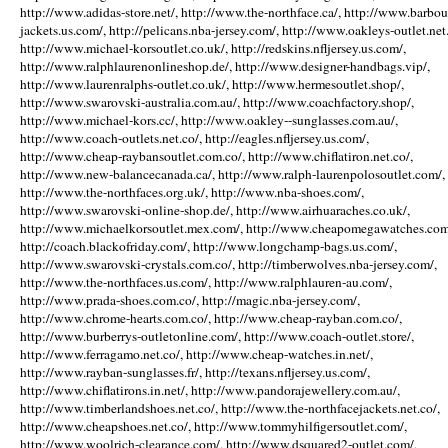
http://www.adidas-store.net/, http://www.the-northface.ca/, http://www.barbou
jackets.us.com/, http://pelicans.nba-jersey.com/, http://www.oakleys-outlet.net.
http://www.michael-korsoutlet.co.uk/, http://redskins.nfljersey.us.com/,
http://www.ralphlaurenonlineshop.de/, http://www.designer-handbags.vip/,
http://www.laurenralphs-outlet.co.uk/, http://www.hermesoutlet.shop/,
http://www.swarovski-australia.com.au/, http://www.coachfactory.shop/,
http://www.michael-kors.cc/, http://www.oakley--sunglasses.com.au/,
http://www.coach-outlets.net.co/, http://eagles.nfljersey.us.com/,
http://www.cheap-raybansoutlet.com.co/, http://www.chiflatiron.net.co/,
http://www.new-balancecanada.ca/, http://www.ralph-laurenpolosoutlet.com/,
http://www.the-northfaces.org.uk/, http://www.nba-shoes.com/,
http://www.swarovski-online-shop.de/, http://www.airhuaraches.co.uk/,
http://www.michaelkorsoutlet.mex.com/, http://www.cheapomegawatches.com
http://coach.blackofriday.com/, http://www.longchamp-bags.us.com/,
http://www.swarovski-crystals.com.co/, http://timberwolves.nba-jersey.com/,
http://www.the-northfaces.us.com/, http://www.ralphlauren-au.com/,
http://www.prada-shoes.com.co/, http://magic.nba-jersey.com/,
http://www.chrome-hearts.com.co/, http://www.cheap-rayban.com.co/,
http://www.burberrys-outletonline.com/, http://www.coach-outlet.store/,
http://www.ferragamo.net.co/, http://www.cheap-watches.in.net/,
http://www.rayban-sunglasses.fr/, http://texans.nfljersey.us.com/,
http://www.chiflatirons.in.net/, http://www.pandorajewellery.com.au/,
http://www.timberlandshoes.net.co/, http://www.the-northfacejackets.net.co/,
http://www.cheapshoes.net.co/, http://www.tommyhilfigersoutlet.com/,
http://www.woolrich-clearance.com/, http://www.dsquared2-outlet.com/,