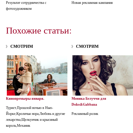
Результат сотрудничества с
Новая рекламная кампания
фотохудожником
Похожие статьи:
СМОТРИМ
СМОТРИМ
Кинопремьеры января.
Моника Белуччи для
Dolce&Gabbana
Турист,Прошлой ночью в Нью-
Йорке,Кроличья нора,Любовь и другие
Рекламный ролик
лекарства,Щелкунчик и крысиный
король,Механик