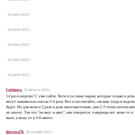
18 июля 2013 г.
18 июля 2013 г.
18 июля 2013 г.
19 июля 2013 г.
19 июля 2013 г.
Lubimaya
22 августа 2013 г.
14 раз в неделю! С ума сойти. Хотя есть такие парни, которые только в день
могут заниматься сексом 3-4 раза. Вот и посчитайте, сколько тогда в недел
будет. Но для меня и 2 раза в день многовастенько, дня 2-3 точно потом ни
не захочу. Так что "на вкус и цвет", как говорится. товарища нет, кому-то и 
мало, а кому-то и 5-6 много.
liderstroi78
30 октября 2013 г.