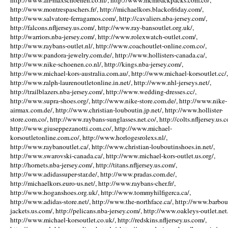
http://www.air-maxschoenen.co.nl/, http://www.mcmbackpacks.com.co/,
http://www.montrespaschers.fr/, http://michaelkors.blackofriday.com/,
http://www.salvatore-ferragamos.com/, http://cavaliers.nba-jersey.com/,
http://falcons.nfljersey.us.com/, http://www.ray-bansoutlet.org.uk/,
http://warriors.nba-jersey.com/, http://www.rolexwatch-outlet.com/,
http://www.raybans-outlet.nl/, http://www.coachoutlet-online.com.co/,
http://www.pandora-jewelry.com.de/, http://www.hollisters-canada.ca/,
http://www.nike-schoenen.co.nl/, http://kings.nba-jersey.com/,
http://www.michael-kors-australia.com.au/, http://www.michael-korsoutlet.cc/,
http://www.ralph-laurenoutletonline.in.net/, http://www.nhl-jerseys.net/,
http://trailblazers.nba-jersey.com/, http://www.wedding-dresses.cc/,
http://www.supra-shoes.org/, http://www.nike-store.com.de/, http://www.nike-
airmax.com.de/, http://www.christian-louboutin.jp.net/, http://www.hollister-
store.com.co/, http://www.raybans-sunglasses.net.co/, http://colts.nfljersey.us.c
http://www.giuseppezanotti.com.co/, http://www.michael-
korsoutletonline.com.co/, http://www.horlogesrolexs.nl/,
http://www.raybanoutlet.ca/, http://www.christian-louboutinshoes.in.net/,
http://www.swarovski-canada.ca/, http://www.michael-kors-outlet.us.org/,
http://hornets.nba-jersey.com/, http://titans.nfljersey.us.com/,
http://www.adidassuper-star.de/, http://www.pradas.com.de/,
http://michaelkors.euro-us.net/, http://www.raybans-cher.fr/,
http://www.hoganshoes.org.uk/, http://www.tommyhilfigerca.ca/,
http://www.adidas-store.net/, http://www.the-northface.ca/, http://www.barbou
jackets.us.com/, http://pelicans.nba-jersey.com/, http://www.oakleys-outlet.net.
http://www.michael-korsoutlet.co.uk/, http://redskins.nfljersey.us.com/,