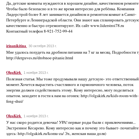
Да, детские комнаты нуждаются в хорошем дизайне, качественном ремонте
Чтобы было безопасно и в то же время интересно для ребёнка. Компания
Лидерстрой более 8 лет занимается дизайном и ремонтом комнат в Санкт-
Петербурге и Ленинградской области. Они знают как спланировать детскую
качественно и быстро отремонтируют. Их сайт www.liderstroi78.ru
Контактный телефон 8-921-752-99-44
irinanikitina
30 октября 2013 г.
Мне удалось похудеть на дробном питании на 7 кг за месяц. Подробности т
http://derguves.ru/drobnoe-pitanie.html
OlgaKirk
1 ноября 2013 г.
Полезная статья. Мы тоже продумывали нашу детскую- это ответственный
момент.Хочется вырастить счастливого и гармоничного человека, поток
энергии должен содействовать этому. Кому интересно, могу поделиться
опытом. заходите в гости к нам на огонек: http://olgakirk.ru/kids-room-with-
feng-shui/
OlgaKirk
1 ноября 2013 г.
У нас скоро родится девочка! УРА! первые роды были с приключениями...
Экстренное Кесарево. Кому интересно как и почему это бывает- почитайте
здесь: http://olgakirk.ru/komu-za/ Эх, женская наша доля)