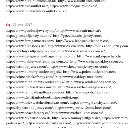
http://www.nike-huarache.co.nl/, http://www.north-face.com.co/,
http://www.asicsoutlet.net/, http://www.omegas-relojes.es/,
http://www.michaelskors-outlet.co.uk/,
ylq
22 июля 2017 г.
http://www.pandorajewelry.top/, http://www.nikeair-max.ca/,
http://giants.nfljersey.us.com/, http://grizzlies.nba-jersey.com/,
http://www.ferragamos.us.com/, http://www.lacosteoutlet.com.co/,
http://www.nikeshoes.de/, http://www.ok-em.com/, http://bucks.nba-jersey.com
http://cowboys.nfljersey.us.com/, http://www.nike-skors.com.se/,
http://www.designer-handbagsoutlet.us.com/, http://www.nike-paschers.fr/,
http://www.oakley-outletonline.com.co/, http://www.cheapoakleys.com.co/,
http://nets.nba-jersey.com/, http://www.cheap-mlbjerseys.us.com/,
http://www.burberry-outlets.org.uk/, http://www.polos-outletstore.net/,
http://celine.blackofriday.com/, http://www.oakleys.mex.com/,
http://www.ralphlaurens-outlet.co.uk/, http://www.adidasshoes.com.se/,
http://www.michaelkors.com.de/, http://www.rayban-sunglasses.co/,
http://www.replica-handbags.com.co/, http://www.ray-bans.co.uk/,
http://www.christianlouboutinshoesoutlet.org/,
http://www.rolexwatchesforsale.us.com/, http://www.givenchy.com.co/,
http://clippers.nba-jersey.com/, http://www.jimmy-choosshoes.com/,
http://www.coachfactory.cc/, http://www.michael-kors.com.es/,
http://www.raybansbocco.it/, http://www.tommyhilfigers.de/, http://www.retro
jordans.net/, http://www.ed-hardy.us.com/, http://www.beatsbydrdrephone.com