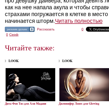
про девушку дайвера, которая девять л
как на нее напала акула и чтобы справ
страхами погружается в клетке в место
начинается шторм.
Читать полностью
Рассказать
0
рассказать друзьям
0
Серф
Читайте также:
LOOK
LOOK
Дита Фон Тиз для Али Мадави
Дженнифер Лопес для Glowing