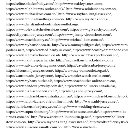
http://celine.blackofriday.com/, http://www.oakleys.mex.com/,
http://www.ralphlaurens-outlet.co.uk/, http://www.adidasshoes.com.se/,
http://www.michaelkors.com.de/, http://www.rayban-sunglasses.co/,
http://www.replica-handbags.com.co/, http://www.ray-bans.co.uk/,
http://www.christianlouboutinshoesoutlet.org/,
http://www.rolexwatchesforsale.us.com/, http://www.givenchy.com.co/,
http://clippers.nba-jersey.com/, http://www.jimmy-choosshoes.com/,
http://www.coachfactory.cc/, http://www.michael-kors.com.es/,
http://www.raybansbocco.it/, http://www.tommyhilfigers.de/, http://www.retro
jordans.net/, http://www.ed-hardy.us.com/, http://www.beatsbydrdrephone.com
http://www.air-maxschoenen.co.nl/, http://www.mcmbackpacks.com.co/,
http://www.montrespaschers.fr/, http://michaelkors.blackofriday.com/,
http://www.salvatore-ferragamos.com/, http://cavaliers.nba-jersey.com/,
http://falcons.nfljersey.us.com/, http://www.ray-bansoutlet.org.uk/,
http://warriors.nba-jersey.com/, http://www.rolexwatch-outlet.com/,
http://www.raybans-outlet.nl/, http://www.coachoutlet-online.com.co/,
http://www.pandora-jewelry.com.de/, http://www.hollisters-canada.ca/,
http://www.nike-schoenen.co.nl/, http://kings.nba-jersey.com/,
http://www.michael-kors-australia.com.au/, http://www.michael-korsoutlet.cc/,
http://www.ralph-laurenoutletonline.in.net/, http://www.nhl-jerseys.net/,
http://trailblazers.nba-jersey.com/, http://www.wedding-dresses.cc/,
http://www.supra-shoes.org/, http://www.nike-store.com.de/, http://www.nike-
airmax.com.de/, http://www.christian-louboutin.jp.net/, http://www.hollister-
store.com.co/, http://www.raybans-sunglasses.net.co/, http://colts.nfljersey.us.c
http://www.giuseppezanotti.com.co/, http://www.michael-