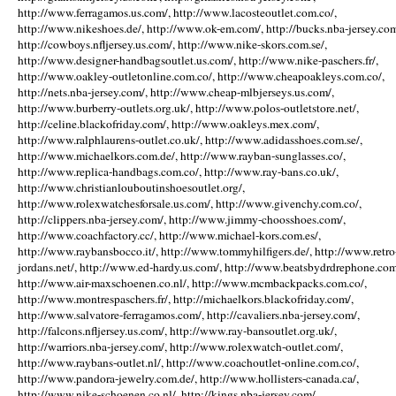
http://www.ferragamos.us.com/, http://www.lacosteoutlet.com.co/,
http://www.nikeshoes.de/, http://www.ok-em.com/, http://bucks.nba-jersey.com
http://cowboys.nfljersey.us.com/, http://www.nike-skors.com.se/,
http://www.designer-handbagsoutlet.us.com/, http://www.nike-paschers.fr/,
http://www.oakley-outletonline.com.co/, http://www.cheapoakleys.com.co/,
http://nets.nba-jersey.com/, http://www.cheap-mlbjerseys.us.com/,
http://www.burberry-outlets.org.uk/, http://www.polos-outletstore.net/,
http://celine.blackofriday.com/, http://www.oakleys.mex.com/,
http://www.ralphlaurens-outlet.co.uk/, http://www.adidasshoes.com.se/,
http://www.michaelkors.com.de/, http://www.rayban-sunglasses.co/,
http://www.replica-handbags.com.co/, http://www.ray-bans.co.uk/,
http://www.christianlouboutinshoesoutlet.org/,
http://www.rolexwatchesforsale.us.com/, http://www.givenchy.com.co/,
http://clippers.nba-jersey.com/, http://www.jimmy-choosshoes.com/,
http://www.coachfactory.cc/, http://www.michael-kors.com.es/,
http://www.raybansbocco.it/, http://www.tommyhilfigers.de/, http://www.retro
jordans.net/, http://www.ed-hardy.us.com/, http://www.beatsbydrdrephone.com
http://www.air-maxschoenen.co.nl/, http://www.mcmbackpacks.com.co/,
http://www.montrespaschers.fr/, http://michaelkors.blackofriday.com/,
http://www.salvatore-ferragamos.com/, http://cavaliers.nba-jersey.com/,
http://falcons.nfljersey.us.com/, http://www.ray-bansoutlet.org.uk/,
http://warriors.nba-jersey.com/, http://www.rolexwatch-outlet.com/,
http://www.raybans-outlet.nl/, http://www.coachoutlet-online.com.co/,
http://www.pandora-jewelry.com.de/, http://www.hollisters-canada.ca/,
http://www.nike-schoenen.co.nl/, http://kings.nba-jersey.com/,