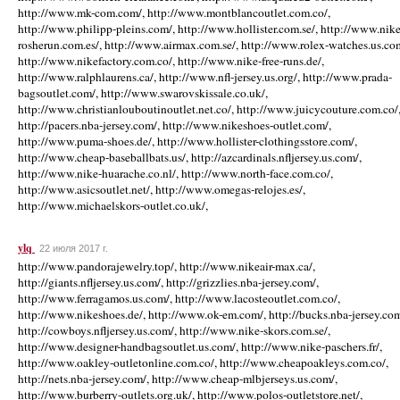
http://www.mk-com.com/, http://www.montblancoutlet.com.co/,
http://www.philipp-pleins.com/, http://www.hollister.com.se/, http://www.nike
rosherun.com.es/, http://www.airmax.com.se/, http://www.rolex-watches.us.co
http://www.nikefactory.com.co/, http://www.nike-free-runs.de/,
http://www.ralphlaurens.ca/, http://www.nfl-jersey.us.org/, http://www.prada-
bagsoutlet.com/, http://www.swarovskissale.co.uk/,
http://www.christianlouboutinoutlet.net.co/, http://www.juicycouture.com.co/
http://pacers.nba-jersey.com/, http://www.nikeshoes-outlet.com/,
http://www.puma-shoes.de/, http://www.hollister-clothingsstore.com/,
http://www.cheap-baseballbats.us/, http://azcardinals.nfljersey.us.com/,
http://www.nike-huarache.co.nl/, http://www.north-face.com.co/,
http://www.asicsoutlet.net/, http://www.omegas-relojes.es/,
http://www.michaelskors-outlet.co.uk/,
ylq
22 июля 2017 г.
http://www.pandorajewelry.top/, http://www.nikeair-max.ca/,
http://giants.nfljersey.us.com/, http://grizzlies.nba-jersey.com/,
http://www.ferragamos.us.com/, http://www.lacosteoutlet.com.co/,
http://www.nikeshoes.de/, http://www.ok-em.com/, http://bucks.nba-jersey.com
http://cowboys.nfljersey.us.com/, http://www.nike-skors.com.se/,
http://www.designer-handbagsoutlet.us.com/, http://www.nike-paschers.fr/,
http://www.oakley-outletonline.com.co/, http://www.cheapoakleys.com.co/,
http://nets.nba-jersey.com/, http://www.cheap-mlbjerseys.us.com/,
http://www.burberry-outlets.org.uk/, http://www.polos-outletstore.net/,