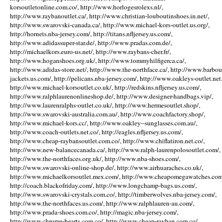
korsoutletonline.com.co/, http://www.horlogesrolexs.nl/,
http://www.raybanoutlet.ca/, http://www.christian-louboutinshoes.in.net/,
http://www.swarovski-canada.ca/, http://www.michael-kors-outlet.us.org/,
http://hornets.nba-jersey.com/, http://titans.nfljersey.us.com/,
http://www.adidassuper-star.de/, http://www.pradas.com.de/,
http://michaelkors.euro-us.net/, http://www.raybans-cher.fr/,
http://www.hoganshoes.org.uk/, http://www.tommyhilfigerca.ca/,
http://www.adidas-store.net/, http://www.the-northface.ca/, http://www.barbou
jackets.us.com/, http://pelicans.nba-jersey.com/, http://www.oakleys-outlet.net.
http://www.michael-korsoutlet.co.uk/, http://redskins.nfljersey.us.com/,
http://www.ralphlaurenonlineshop.de/, http://www.designer-handbags.vip/,
http://www.laurenralphs-outlet.co.uk/, http://www.hermesoutlet.shop/,
http://www.swarovski-australia.com.au/, http://www.coachfactory.shop/,
http://www.michael-kors.cc/, http://www.oakley--sunglasses.com.au/,
http://www.coach-outlets.net.co/, http://eagles.nfljersey.us.com/,
http://www.cheap-raybansoutlet.com.co/, http://www.chiflatiron.net.co/,
http://www.new-balancecanada.ca/, http://www.ralph-laurenpolosoutlet.com/,
http://www.the-northfaces.org.uk/, http://www.nba-shoes.com/,
http://www.swarovski-online-shop.de/, http://www.airhuaraches.co.uk/,
http://www.michaelkorsoutlet.mex.com/, http://www.cheapomegawatches.com
http://coach.blackofriday.com/, http://www.longchamp-bags.us.com/,
http://www.swarovski-crystals.com.co/, http://timberwolves.nba-jersey.com/,
http://www.the-northfaces.us.com/, http://www.ralphlauren-au.com/,
http://www.prada-shoes.com.co/, http://magic.nba-jersey.com/,
http://www.chrome-hearts.com.co/, http://www.cheap-rayban.com.co/,