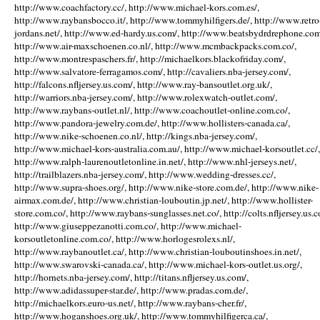
http://www.coachfactory.cc/, http://www.michael-kors.com.es/,
http://www.raybansbocco.it/, http://www.tommyhilfigers.de/, http://www.retro
jordans.net/, http://www.ed-hardy.us.com/, http://www.beatsbydrdrephone.com
http://www.air-maxschoenen.co.nl/, http://www.mcmbackpacks.com.co/,
http://www.montrespaschers.fr/, http://michaelkors.blackofriday.com/,
http://www.salvatore-ferragamos.com/, http://cavaliers.nba-jersey.com/,
http://falcons.nfljersey.us.com/, http://www.ray-bansoutlet.org.uk/,
http://warriors.nba-jersey.com/, http://www.rolexwatch-outlet.com/,
http://www.raybans-outlet.nl/, http://www.coachoutlet-online.com.co/,
http://www.pandora-jewelry.com.de/, http://www.hollisters-canada.ca/,
http://www.nike-schoenen.co.nl/, http://kings.nba-jersey.com/,
http://www.michael-kors-australia.com.au/, http://www.michael-korsoutlet.cc/,
http://www.ralph-laurenoutletonline.in.net/, http://www.nhl-jerseys.net/,
http://trailblazers.nba-jersey.com/, http://www.wedding-dresses.cc/,
http://www.supra-shoes.org/, http://www.nike-store.com.de/, http://www.nike-
airmax.com.de/, http://www.christian-louboutin.jp.net/, http://www.hollister-
store.com.co/, http://www.raybans-sunglasses.net.co/, http://colts.nfljersey.us.c
http://www.giuseppezanotti.com.co/, http://www.michael-
korsoutletonline.com.co/, http://www.horlogesrolexs.nl/,
http://www.raybanoutlet.ca/, http://www.christian-louboutinshoes.in.net/,
http://www.swarovski-canada.ca/, http://www.michael-kors-outlet.us.org/,
http://hornets.nba-jersey.com/, http://titans.nfljersey.us.com/,
http://www.adidassuper-star.de/, http://www.pradas.com.de/,
http://michaelkors.euro-us.net/, http://www.raybans-cher.fr/,
http://www.hoganshoes.org.uk/, http://www.tommyhilfigerca.ca/,