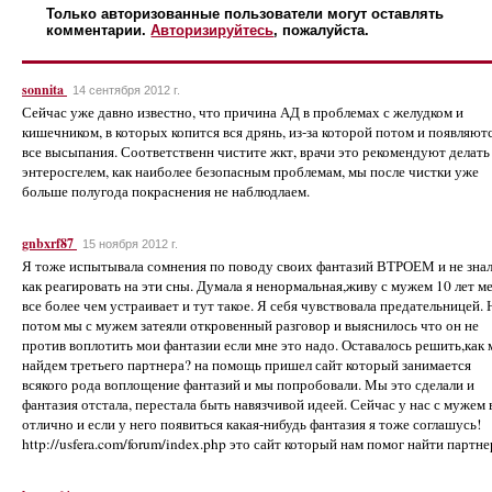
Только авторизованные пользователи могут оставлять
комментарии.
Авторизируйтесь
, пожалуйста.
sonnita
14 сентября 2012 г.
Сейчас уже давно известно, что причина АД в проблемах с желудком и
кишечником, в которых копится вся дрянь, из-за которой потом и появляют
все высыпания. Соответственн чистите жкт, врачи это рекомендуют делать
энтеросгелем, как наиболее безопасным проблемам, мы после чистки уже
больше полугода покраснения не наблюдлаем.
gnbxrf87
15 ноября 2012 г.
Я тоже испытывала сомнения по поводу своих фантазий ВТРОЕМ и не зна
как реагировать на эти сны. Думала я ненормальная,живу с мужем 10 лет м
все более чем устраивает и тут такое. Я себя чувствовала предательницей. 
потом мы с мужем затеяли откровенный разговор и выяснилось что он не
против воплотить мои фантазии если мне это надо. Оставалось решить,как
найдем третьего партнера? на помощь пришел сайт который занимается
всякого рода воплощение фантазий и мы попробовали. Мы это сделали и
фантазия отстала, перестала быть навязчивой идеей. Сейчас у нас с мужем 
отлично и если у него появиться какая-нибудь фантазия я тоже соглашусь!
http://usfera.com/forum/index.php это сайт который нам помог найти партне