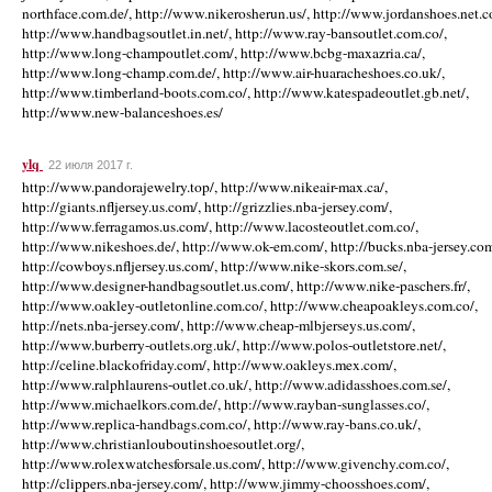
ylq
22 июля 2017 г.
http://www.pandorajewelry.top/, http://www.nikeair-max.ca/,
http://giants.nfljersey.us.com/, http://grizzlies.nba-jersey.com/,
http://www.ferragamos.us.com/, http://www.lacosteoutlet.com.co/,
http://www.nikeshoes.de/, http://www.ok-em.com/, http://bucks.nba-jersey.com
http://cowboys.nfljersey.us.com/, http://www.nike-skors.com.se/,
http://www.designer-handbagsoutlet.us.com/, http://www.nike-paschers.fr/,
http://www.oakley-outletonline.com.co/, http://www.cheapoakleys.com.co/,
http://nets.nba-jersey.com/, http://www.cheap-mlbjerseys.us.com/,
http://www.burberry-outlets.org.uk/, http://www.polos-outletstore.net/,
http://celine.blackofriday.com/, http://www.oakleys.mex.com/,
http://www.ralphlaurens-outlet.co.uk/, http://www.adidasshoes.com.se/,
http://www.michaelkors.com.de/, http://www.rayban-sunglasses.co/,
http://www.replica-handbags.com.co/, http://www.ray-bans.co.uk/,
http://www.christianlouboutinshoesoutlet.org/,
http://www.rolexwatchesforsale.us.com/, http://www.givenchy.com.co/,
http://clippers.nba-jersey.com/, http://www.jimmy-choosshoes.com/,