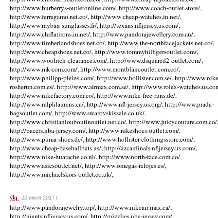
http://www.burberrys-outletonline.com/, http://www.coach-outlet.store/,
http://www.ferragamo.net.co/, http://www.cheap-watches.in.net/,
http://www.rayban-sunglasses.fr/, http://texans.nfljersey.us.com/,
http://www.chiflatirons.in.net/, http://www.pandorajewellery.com.au/,
http://www.timberlandshoes.net.co/, http://www.the-northfacejackets.net.co/,
http://www.cheapshoes.net.co/, http://www.tommyhilfigersoutlet.com/,
http://www.woolrich-clearance.com/, http://www.dsquared2-outlet.com/,
http://www.mk-com.com/, http://www.montblancoutlet.com.co/,
http://www.philipp-pleins.com/, http://www.hollister.com.se/, http://www.nike
rosherun.com.es/, http://www.airmax.com.se/, http://www.rolex-watches.us.co
http://www.nikefactory.com.co/, http://www.nike-free-runs.de/,
http://www.ralphlaurens.ca/, http://www.nfl-jersey.us.org/, http://www.prada-
bagsoutlet.com/, http://www.swarovskissale.co.uk/,
http://www.christianlouboutinoutlet.net.co/, http://www.juicycouture.com.co/
http://pacers.nba-jersey.com/, http://www.nikeshoes-outlet.com/,
http://www.puma-shoes.de/, http://www.hollister-clothingsstore.com/,
http://www.cheap-baseballbats.us/, http://azcardinals.nfljersey.us.com/,
http://www.nike-huarache.co.nl/, http://www.north-face.com.co/,
http://www.asicsoutlet.net/, http://www.omegas-relojes.es/,
http://www.michaelskors-outlet.co.uk/,
ylq
22 июля 2017 г.
http://www.pandorajewelry.top/, http://www.nikeair-max.ca/,
http://giants.nfljersey.us.com/, http://grizzlies.nba-jersey.com/,