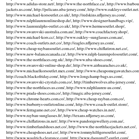
http://www.adidas-store.net/, http://www.the-northface.ca/, http://www.barbou
jackets.us.com/, http://pelicans.nba-jersey.com/, http://www.oakleys-outlet.net.
http://www.michael-korsoutlet.co.uk/, http://redskins.nfljersey.us.com/,
http://www.ralphlaurenonlineshop.de/, http://www.designer-handbags.vip/,
http://www.laurenralphs-outlet.co.uk/, http://www.hermesoutlet.shop/,
http://www.swarovski-australia.com.au/, http://www.coachfactory.shop/,
http://www.michael-kors.cc/, http://www.oakley--sunglasses.com.au/,
http://www.coach-outlets.net.co/, http://eagles.nfljersey.us.com/,
http://www.cheap-raybansoutlet.com.co/, http://www.chiflatiron.net.co/,
http://www.new-balancecanada.ca/, http://www.ralph-laurenpolosoutlet.com/,
http://www.the-northfaces.org.uk/, http://www.nba-shoes.com/,
http://www.swarovski-online-shop.de/, http://www.airhuaraches.co.uk/,
http://www.michaelkorsoutlet.mex.com/, http://www.cheapomegawatches.com
http://coach.blackofriday.com/, http://www.longchamp-bags.us.com/,
http://www.swarovski-crystals.com.co/, http://timberwolves.nba-jersey.com/,
http://www.the-northfaces.us.com/, http://www.ralphlauren-au.com/,
http://www.prada-shoes.com.co/, http://magic.nba-jersey.com/,
http://www.chrome-hearts.com.co/, http://www.cheap-rayban.com.co/,
http://www.burberrys-outletonline.com/, http://www.coach-outlet.store/,
http://www.ferragamo.net.co/, http://www.cheap-watches.in.net/,
http://www.rayban-sunglasses.fr/, http://texans.nfljersey.us.com/,
http://www.chiflatirons.in.net/, http://www.pandorajewellery.com.au/,
http://www.timberlandshoes.net.co/, http://www.the-northfacejackets.net.co/,
http://www.cheapshoes.net.co/, http://www.tommyhilfigersoutlet.com/,
http://www.woolrich-clearance.com/, http://www.dsquared2-outlet.com/,