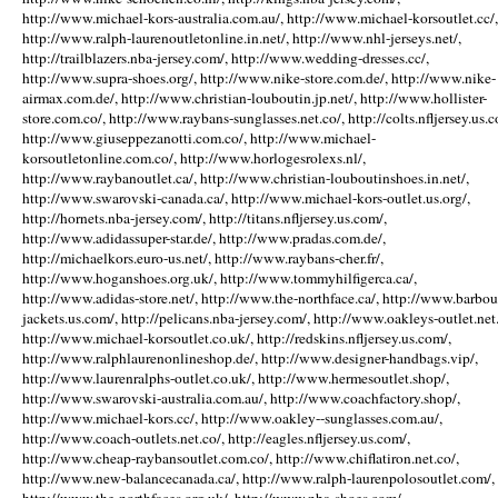
http://www.michael-kors-australia.com.au/, http://www.michael-korsoutlet.cc/,
http://www.ralph-laurenoutletonline.in.net/, http://www.nhl-jerseys.net/,
http://trailblazers.nba-jersey.com/, http://www.wedding-dresses.cc/,
http://www.supra-shoes.org/, http://www.nike-store.com.de/, http://www.nike-
airmax.com.de/, http://www.christian-louboutin.jp.net/, http://www.hollister-
store.com.co/, http://www.raybans-sunglasses.net.co/, http://colts.nfljersey.us.c
http://www.giuseppezanotti.com.co/, http://www.michael-
korsoutletonline.com.co/, http://www.horlogesrolexs.nl/,
http://www.raybanoutlet.ca/, http://www.christian-louboutinshoes.in.net/,
http://www.swarovski-canada.ca/, http://www.michael-kors-outlet.us.org/,
http://hornets.nba-jersey.com/, http://titans.nfljersey.us.com/,
http://www.adidassuper-star.de/, http://www.pradas.com.de/,
http://michaelkors.euro-us.net/, http://www.raybans-cher.fr/,
http://www.hoganshoes.org.uk/, http://www.tommyhilfigerca.ca/,
http://www.adidas-store.net/, http://www.the-northface.ca/, http://www.barbou
jackets.us.com/, http://pelicans.nba-jersey.com/, http://www.oakleys-outlet.net.
http://www.michael-korsoutlet.co.uk/, http://redskins.nfljersey.us.com/,
http://www.ralphlaurenonlineshop.de/, http://www.designer-handbags.vip/,
http://www.laurenralphs-outlet.co.uk/, http://www.hermesoutlet.shop/,
http://www.swarovski-australia.com.au/, http://www.coachfactory.shop/,
http://www.michael-kors.cc/, http://www.oakley--sunglasses.com.au/,
http://www.coach-outlets.net.co/, http://eagles.nfljersey.us.com/,
http://www.cheap-raybansoutlet.com.co/, http://www.chiflatiron.net.co/,
http://www.new-balancecanada.ca/, http://www.ralph-laurenpolosoutlet.com/,