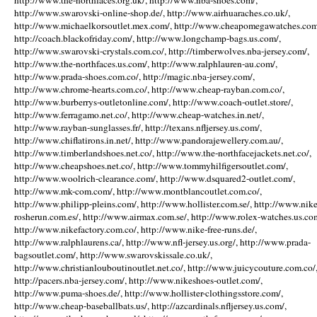
http://www.the-northfaces.org.uk/, http://www.nba-shoes.com/,
http://www.swarovski-online-shop.de/, http://www.airhuaraches.co.uk/,
http://www.michaelkorsoutlet.mex.com/, http://www.cheapomegawatches.com
http://coach.blackofriday.com/, http://www.longchamp-bags.us.com/,
http://www.swarovski-crystals.com.co/, http://timberwolves.nba-jersey.com/,
http://www.the-northfaces.us.com/, http://www.ralphlauren-au.com/,
http://www.prada-shoes.com.co/, http://magic.nba-jersey.com/,
http://www.chrome-hearts.com.co/, http://www.cheap-rayban.com.co/,
http://www.burberrys-outletonline.com/, http://www.coach-outlet.store/,
http://www.ferragamo.net.co/, http://www.cheap-watches.in.net/,
http://www.rayban-sunglasses.fr/, http://texans.nfljersey.us.com/,
http://www.chiflatirons.in.net/, http://www.pandorajewellery.com.au/,
http://www.timberlandshoes.net.co/, http://www.the-northfacejackets.net.co/,
http://www.cheapshoes.net.co/, http://www.tommyhilfigersoutlet.com/,
http://www.woolrich-clearance.com/, http://www.dsquared2-outlet.com/,
http://www.mk-com.com/, http://www.montblancoutlet.com.co/,
http://www.philipp-pleins.com/, http://www.hollister.com.se/, http://www.nike
rosherun.com.es/, http://www.airmax.com.se/, http://www.rolex-watches.us.co
http://www.nikefactory.com.co/, http://www.nike-free-runs.de/,
http://www.ralphlaurens.ca/, http://www.nfl-jersey.us.org/, http://www.prada-
bagsoutlet.com/, http://www.swarovskissale.co.uk/,
http://www.christianlouboutinoutlet.net.co/, http://www.juicycouture.com.co/
http://pacers.nba-jersey.com/, http://www.nikeshoes-outlet.com/,
http://www.puma-shoes.de/, http://www.hollister-clothingsstore.com/,
http://www.cheap-baseballbats.us/, http://azcardinals.nfljersey.us.com/,