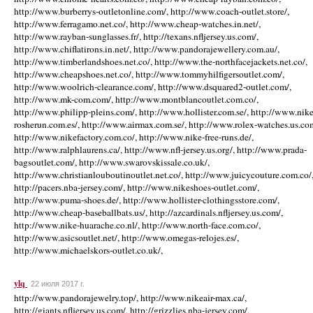
http://www.burberrys-outletonline.com/, http://www.coach-outlet.store/,
http://www.ferragamo.net.co/, http://www.cheap-watches.in.net/,
http://www.rayban-sunglasses.fr/, http://texans.nfljersey.us.com/,
http://www.chiflatirons.in.net/, http://www.pandorajewellery.com.au/,
http://www.timberlandshoes.net.co/, http://www.the-northfacejackets.net.co/,
http://www.cheapshoes.net.co/, http://www.tommyhilfigersoutlet.com/,
http://www.woolrich-clearance.com/, http://www.dsquared2-outlet.com/,
http://www.mk-com.com/, http://www.montblancoutlet.com.co/,
http://www.philipp-pleins.com/, http://www.hollister.com.se/, http://www.nike
rosherun.com.es/, http://www.airmax.com.se/, http://www.rolex-watches.us.co
http://www.nikefactory.com.co/, http://www.nike-free-runs.de/,
http://www.ralphlaurens.ca/, http://www.nfl-jersey.us.org/, http://www.prada-
bagsoutlet.com/, http://www.swarovskissale.co.uk/,
http://www.christianlouboutinoutlet.net.co/, http://www.juicycouture.com.co/
http://pacers.nba-jersey.com/, http://www.nikeshoes-outlet.com/,
http://www.puma-shoes.de/, http://www.hollister-clothingsstore.com/,
http://www.cheap-baseballbats.us/, http://azcardinals.nfljersey.us.com/,
http://www.nike-huarache.co.nl/, http://www.north-face.com.co/,
http://www.asicsoutlet.net/, http://www.omegas-relojes.es/,
http://www.michaelskors-outlet.co.uk/,
ylq
22 июля 2017 г.
http://www.pandorajewelry.top/, http://www.nikeair-max.ca/,
http://giants.nfljersey.us.com/, http://grizzlies.nba-jersey.com/,