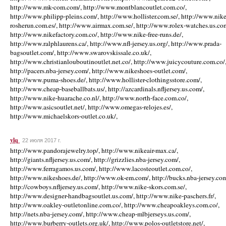
http://www.mk-com.com/, http://www.montblancoutlet.com.co/,
http://www.philipp-pleins.com/, http://www.hollister.com.se/, http://www.nike
rosherun.com.es/, http://www.airmax.com.se/, http://www.rolex-watches.us.co
http://www.nikefactory.com.co/, http://www.nike-free-runs.de/,
http://www.ralphlaurens.ca/, http://www.nfl-jersey.us.org/, http://www.prada-
bagsoutlet.com/, http://www.swarovskissale.co.uk/,
http://www.christianlouboutinoutlet.net.co/, http://www.juicycouture.com.co/
http://pacers.nba-jersey.com/, http://www.nikeshoes-outlet.com/,
http://www.puma-shoes.de/, http://www.hollister-clothingsstore.com/,
http://www.cheap-baseballbats.us/, http://azcardinals.nfljersey.us.com/,
http://www.nike-huarache.co.nl/, http://www.north-face.com.co/,
http://www.asicsoutlet.net/, http://www.omegas-relojes.es/,
http://www.michaelskors-outlet.co.uk/,
ylq
22 июля 2017 г.
http://www.pandorajewelry.top/, http://www.nikeair-max.ca/,
http://giants.nfljersey.us.com/, http://grizzlies.nba-jersey.com/,
http://www.ferragamos.us.com/, http://www.lacosteoutlet.com.co/,
http://www.nikeshoes.de/, http://www.ok-em.com/, http://bucks.nba-jersey.com
http://cowboys.nfljersey.us.com/, http://www.nike-skors.com.se/,
http://www.designer-handbagsoutlet.us.com/, http://www.nike-paschers.fr/,
http://www.oakley-outletonline.com.co/, http://www.cheapoakleys.com.co/,
http://nets.nba-jersey.com/, http://www.cheap-mlbjerseys.us.com/,
http://www.burberry-outlets.org.uk/, http://www.polos-outletstore.net/,