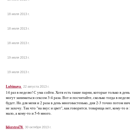
18 июля 2013 г.
18 июля 2013 г.
18 июля 2013 г.
19 июля 2013 г.
19 июля 2013 г.
Lubimaya
22 августа 2013 г.
14 раз в неделю! С ума сойти. Хотя есть такие парни, которые только в день
могут заниматься сексом 3-4 раза. Вот и посчитайте, сколько тогда в недел
будет. Но для меня и 2 раза в день многовастенько, дня 2-3 точно потом ни
не захочу. Так что "на вкус и цвет", как говорится. товарища нет, кому-то и 
мало, а кому-то и 5-6 много.
liderstroi78
30 октября 2013 г.