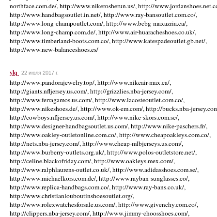
ylq
22 июля 2017 г.
http://www.pandorajewelry.top/, http://www.nikeair-max.ca/,
http://giants.nfljersey.us.com/, http://grizzlies.nba-jersey.com/,
http://www.ferragamos.us.com/, http://www.lacosteoutlet.com.co/,
http://www.nikeshoes.de/, http://www.ok-em.com/, http://bucks.nba-jersey.com
http://cowboys.nfljersey.us.com/, http://www.nike-skors.com.se/,
http://www.designer-handbagsoutlet.us.com/, http://www.nike-paschers.fr/,
http://www.oakley-outletonline.com.co/, http://www.cheapoakleys.com.co/,
http://nets.nba-jersey.com/, http://www.cheap-mlbjerseys.us.com/,
http://www.burberry-outlets.org.uk/, http://www.polos-outletstore.net/,
http://celine.blackofriday.com/, http://www.oakleys.mex.com/,
http://www.ralphlaurens-outlet.co.uk/, http://www.adidasshoes.com.se/,
http://www.michaelkors.com.de/, http://www.rayban-sunglasses.co/,
http://www.replica-handbags.com.co/, http://www.ray-bans.co.uk/,
http://www.christianlouboutinshoesoutlet.org/,
http://www.rolexwatchesforsale.us.com/, http://www.givenchy.com.co/,
http://clippers.nba-jersey.com/, http://www.jimmy-choosshoes.com/,