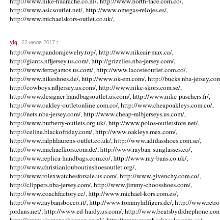
http://www.nike-huarache.co.nl/, http://www.north-face.com.co/,
http://www.asicsoutlet.net/, http://www.omegas-relojes.es/,
http://www.michaelskors-outlet.co.uk/,
ylq
22 июля 2017 г.
http://www.pandorajewelry.top/, http://www.nikeair-max.ca/,
http://giants.nfljersey.us.com/, http://grizzlies.nba-jersey.com/,
http://www.ferragamos.us.com/, http://www.lacosteoutlet.com.co/,
http://www.nikeshoes.de/, http://www.ok-em.com/, http://bucks.nba-jersey.com
http://cowboys.nfljersey.us.com/, http://www.nike-skors.com.se/,
http://www.designer-handbagsoutlet.us.com/, http://www.nike-paschers.fr/,
http://www.oakley-outletonline.com.co/, http://www.cheapoakleys.com.co/,
http://nets.nba-jersey.com/, http://www.cheap-mlbjerseys.us.com/,
http://www.burberry-outlets.org.uk/, http://www.polos-outletstore.net/,
http://celine.blackofriday.com/, http://www.oakleys.mex.com/,
http://www.ralphlaurens-outlet.co.uk/, http://www.adidasshoes.com.se/,
http://www.michaelkors.com.de/, http://www.rayban-sunglasses.co/,
http://www.replica-handbags.com.co/, http://www.ray-bans.co.uk/,
http://www.christianlouboutinshoesoutlet.org/,
http://www.rolexwatchesforsale.us.com/, http://www.givenchy.com.co/,
http://clippers.nba-jersey.com/, http://www.jimmy-choosshoes.com/,
http://www.coachfactory.cc/, http://www.michael-kors.com.es/,
http://www.raybansbocco.it/, http://www.tommyhilfigers.de/, http://www.retro
jordans.net/, http://www.ed-hardy.us.com/, http://www.beatsbydrdrephone.com