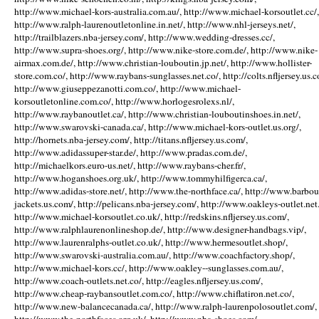
http://www.michael-kors-australia.com.au/, http://www.michael-korsoutlet.cc/,
http://www.ralph-laurenoutletonline.in.net/, http://www.nhl-jerseys.net/,
http://trailblazers.nba-jersey.com/, http://www.wedding-dresses.cc/,
http://www.supra-shoes.org/, http://www.nike-store.com.de/, http://www.nike-
airmax.com.de/, http://www.christian-louboutin.jp.net/, http://www.hollister-
store.com.co/, http://www.raybans-sunglasses.net.co/, http://colts.nfljersey.us.c
http://www.giuseppezanotti.com.co/, http://www.michael-
korsoutletonline.com.co/, http://www.horlogesrolexs.nl/,
http://www.raybanoutlet.ca/, http://www.christian-louboutinshoes.in.net/,
http://www.swarovski-canada.ca/, http://www.michael-kors-outlet.us.org/,
http://hornets.nba-jersey.com/, http://titans.nfljersey.us.com/,
http://www.adidassuper-star.de/, http://www.pradas.com.de/,
http://michaelkors.euro-us.net/, http://www.raybans-cher.fr/,
http://www.hoganshoes.org.uk/, http://www.tommyhilfigerca.ca/,
http://www.adidas-store.net/, http://www.the-northface.ca/, http://www.barbou
jackets.us.com/, http://pelicans.nba-jersey.com/, http://www.oakleys-outlet.net.
http://www.michael-korsoutlet.co.uk/, http://redskins.nfljersey.us.com/,
http://www.ralphlaurenonlineshop.de/, http://www.designer-handbags.vip/,
http://www.laurenralphs-outlet.co.uk/, http://www.hermesoutlet.shop/,
http://www.swarovski-australia.com.au/, http://www.coachfactory.shop/,
http://www.michael-kors.cc/, http://www.oakley--sunglasses.com.au/,
http://www.coach-outlets.net.co/, http://eagles.nfljersey.us.com/,
http://www.cheap-raybansoutlet.com.co/, http://www.chiflatiron.net.co/,
http://www.new-balancecanada.ca/, http://www.ralph-laurenpolosoutlet.com/,