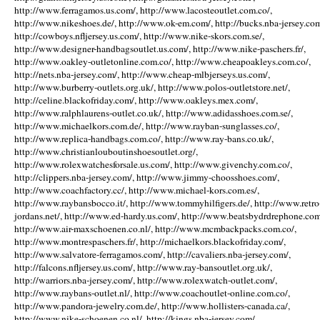
http://www.ferragamos.us.com/, http://www.lacosteoutlet.com.co/,
http://www.nikeshoes.de/, http://www.ok-em.com/, http://bucks.nba-jersey.com
http://cowboys.nfljersey.us.com/, http://www.nike-skors.com.se/,
http://www.designer-handbagsoutlet.us.com/, http://www.nike-paschers.fr/,
http://www.oakley-outletonline.com.co/, http://www.cheapoakleys.com.co/,
http://nets.nba-jersey.com/, http://www.cheap-mlbjerseys.us.com/,
http://www.burberry-outlets.org.uk/, http://www.polos-outletstore.net/,
http://celine.blackofriday.com/, http://www.oakleys.mex.com/,
http://www.ralphlaurens-outlet.co.uk/, http://www.adidasshoes.com.se/,
http://www.michaelkors.com.de/, http://www.rayban-sunglasses.co/,
http://www.replica-handbags.com.co/, http://www.ray-bans.co.uk/,
http://www.christianlouboutinshoesoutlet.org/,
http://www.rolexwatchesforsale.us.com/, http://www.givenchy.com.co/,
http://clippers.nba-jersey.com/, http://www.jimmy-choosshoes.com/,
http://www.coachfactory.cc/, http://www.michael-kors.com.es/,
http://www.raybansbocco.it/, http://www.tommyhilfigers.de/, http://www.retro
jordans.net/, http://www.ed-hardy.us.com/, http://www.beatsbydrdrephone.com
http://www.air-maxschoenen.co.nl/, http://www.mcmbackpacks.com.co/,
http://www.montrespaschers.fr/, http://michaelkors.blackofriday.com/,
http://www.salvatore-ferragamos.com/, http://cavaliers.nba-jersey.com/,
http://falcons.nfljersey.us.com/, http://www.ray-bansoutlet.org.uk/,
http://warriors.nba-jersey.com/, http://www.rolexwatch-outlet.com/,
http://www.raybans-outlet.nl/, http://www.coachoutlet-online.com.co/,
http://www.pandora-jewelry.com.de/, http://www.hollisters-canada.ca/,
http://www.nike-schoenen.co.nl/, http://kings.nba-jersey.com/,