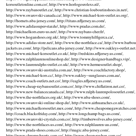
korsoutletonline.com.co/, http://www.horlogesrolexs.nl/,
http://www.raybanoutlet.ca/, http://www.christian-louboutinshoes.in.net/,
http://www.swarovski-canada.ca/, http://www.michael-kors-outlet.us.org/,
http://hornets.nba-jersey.com/, http://titans.nfljersey.us.com/,
http://www.adidassuper-star.de/, http://www.pradas.com.de/,
http://michaelkors.euro-us.net/, http://www.raybans-cher.fr/,
http://www.hoganshoes.org.uk/, http://www.tommyhilfigerca.ca/,
http://www.adidas-store.net/, http://www.the-northface.ca/, http://www.barbou
jackets.us.com/, http://pelicans.nba-jersey.com/, http://www.oakleys-outlet.net.
http://www.michael-korsoutlet.co.uk/, http://redskins.nfljersey.us.com/,
http://www.ralphlaurenonlineshop.de/, http://www.designer-handbags.vip/,
http://www.laurenralphs-outlet.co.uk/, http://www.hermesoutlet.shop/,
http://www.swarovski-australia.com.au/, http://www.coachfactory.shop/,
http://www.michael-kors.cc/, http://www.oakley--sunglasses.com.au/,
http://www.coach-outlets.net.co/, http://eagles.nfljersey.us.com/,
http://www.cheap-raybansoutlet.com.co/, http://www.chiflatiron.net.co/,
http://www.new-balancecanada.ca/, http://www.ralph-laurenpolosoutlet.com/,
http://www.the-northfaces.org.uk/, http://www.nba-shoes.com/,
http://www.swarovski-online-shop.de/, http://www.airhuaraches.co.uk/,
http://www.michaelkorsoutlet.mex.com/, http://www.cheapomegawatches.com
http://coach.blackofriday.com/, http://www.longchamp-bags.us.com/,
http://www.swarovski-crystals.com.co/, http://timberwolves.nba-jersey.com/,
http://www.the-northfaces.us.com/, http://www.ralphlauren-au.com/,
http://www.prada-shoes.com.co/, http://magic.nba-jersey.com/,
http://www.chrome-hearts.com.co/, http://www.cheap-rayban.com.co/,