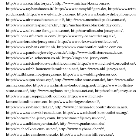
http://www.coachfactory.cc/, http://www.michael-kors.com.es/,
http://www.raybansbocco.it/, http://www.tommyhilfigers.de/, http://www.retro
jordans.net/, http://www.ed-hardy.us.com/, http://www.beatsbydrdrephone.com
http://www.air-maxschoenen.co.nl/, http://www.mcmbackpacks.com.co/,
http://www.montrespaschers.fr/, http://michaelkors.blackofriday.com/,
http://www.salvatore-ferragamos.com/, http://cavaliers.nba-jersey.com/,
http://falcons.nfljersey.us.com/, http://www.ray-bansoutlet.org.uk/,
http://warriors.nba-jersey.com/, http://www.rolexwatch-outlet.com/,
http://www.raybans-outlet.nl/, http://www.coachoutlet-online.com.co/,
http://www.pandora-jewelry.com.de/, http://www.hollisters-canada.ca/,
http://www.nike-schoenen.co.nl/, http://kings.nba-jersey.com/,
http://www.michael-kors-australia.com.au/, http://www.michael-korsoutlet.cc/,
http://www.ralph-laurenoutletonline.in.net/, http://www.nhl-jerseys.net/,
http://trailblazers.nba-jersey.com/, http://www.wedding-dresses.cc/,
http://www.supra-shoes.org/, http://www.nike-store.com.de/, http://www.nike-
airmax.com.de/, http://www.christian-louboutin.jp.net/, http://www.hollister-
store.com.co/, http://www.raybans-sunglasses.net.co/, http://colts.nfljersey.us.c
http://www.giuseppezanotti.com.co/, http://www.michael-
korsoutletonline.com.co/, http://www.horlogesrolexs.nl/,
http://www.raybanoutlet.ca/, http://www.christian-louboutinshoes.in.net/,
http://www.swarovski-canada.ca/, http://www.michael-kors-outlet.us.org/,
http://hornets.nba-jersey.com/, http://titans.nfljersey.us.com/,
http://www.adidassuper-star.de/, http://www.pradas.com.de/,
http://michaelkors.euro-us.net/, http://www.raybans-cher.fr/,
http://www.hoganshoes.org.uk/, http://www.tommyhilfigerca.ca/,