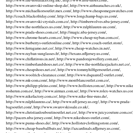
http://www.the-northfaces.org.uk/, http://www.nba-shoes.com/,
http://www.swarovski-online-shop.de/, http://www.airhuaraches.co.uk/,
http://www.michaelkorsoutlet.mex.com/, http://www.cheapomegawatches.com
http://coach.blackofriday.com/, http://www.longchamp-bags.us.com/,
http://www.swarovski-crystals.com.co/, http://timberwolves.nba-jersey.com/,
http://www.the-northfaces.us.com/, http://www.ralphlauren-au.com/,
http://www.prada-shoes.com.co/, http://magic.nba-jersey.com/,
http://www.chrome-hearts.com.co/, http://www.cheap-rayban.com.co/,
http://www.burberrys-outletonline.com/, http://www.coach-outlet.store/,
http://www.ferragamo.net.co/, http://www.cheap-watches.in.net/,
http://www.rayban-sunglasses.fr/, http://texans.nfljersey.us.com/,
http://www.chiflatirons.in.net/, http://www.pandorajewellery.com.au/,
http://www.timberlandshoes.net.co/, http://www.the-northfacejackets.net.co/,
http://www.cheapshoes.net.co/, http://www.tommyhilfigersoutlet.com/,
http://www.woolrich-clearance.com/, http://www.dsquared2-outlet.com/,
http://www.mk-com.com/, http://www.montblancoutlet.com.co/,
http://www.philipp-pleins.com/, http://www.hollister.com.se/, http://www.nike
rosherun.com.es/, http://www.airmax.com.se/, http://www.rolex-watches.us.co
http://www.nikefactory.com.co/, http://www.nike-free-runs.de/,
http://www.ralphlaurens.ca/, http://www.nfl-jersey.us.org/, http://www.prada-
bagsoutlet.com/, http://www.swarovskissale.co.uk/,
http://www.christianlouboutinoutlet.net.co/, http://www.juicycouture.com.co/
http://pacers.nba-jersey.com/, http://www.nikeshoes-outlet.com/,
http://www.puma-shoes.de/, http://www.hollister-clothingsstore.com/,
http://www.cheap-baseballbats.us/, http://azcardinals.nfljersey.us.com/,