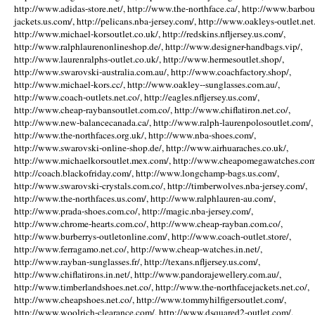
http://www.adidas-store.net/, http://www.the-northface.ca/, http://www.barbou
jackets.us.com/, http://pelicans.nba-jersey.com/, http://www.oakleys-outlet.net.
http://www.michael-korsoutlet.co.uk/, http://redskins.nfljersey.us.com/,
http://www.ralphlaurenonlineshop.de/, http://www.designer-handbags.vip/,
http://www.laurenralphs-outlet.co.uk/, http://www.hermesoutlet.shop/,
http://www.swarovski-australia.com.au/, http://www.coachfactory.shop/,
http://www.michael-kors.cc/, http://www.oakley--sunglasses.com.au/,
http://www.coach-outlets.net.co/, http://eagles.nfljersey.us.com/,
http://www.cheap-raybansoutlet.com.co/, http://www.chiflatiron.net.co/,
http://www.new-balancecanada.ca/, http://www.ralph-laurenpolosoutlet.com/,
http://www.the-northfaces.org.uk/, http://www.nba-shoes.com/,
http://www.swarovski-online-shop.de/, http://www.airhuaraches.co.uk/,
http://www.michaelkorsoutlet.mex.com/, http://www.cheapomegawatches.com
http://coach.blackofriday.com/, http://www.longchamp-bags.us.com/,
http://www.swarovski-crystals.com.co/, http://timberwolves.nba-jersey.com/,
http://www.the-northfaces.us.com/, http://www.ralphlauren-au.com/,
http://www.prada-shoes.com.co/, http://magic.nba-jersey.com/,
http://www.chrome-hearts.com.co/, http://www.cheap-rayban.com.co/,
http://www.burberrys-outletonline.com/, http://www.coach-outlet.store/,
http://www.ferragamo.net.co/, http://www.cheap-watches.in.net/,
http://www.rayban-sunglasses.fr/, http://texans.nfljersey.us.com/,
http://www.chiflatirons.in.net/, http://www.pandorajewellery.com.au/,
http://www.timberlandshoes.net.co/, http://www.the-northfacejackets.net.co/,
http://www.cheapshoes.net.co/, http://www.tommyhilfigersoutlet.com/,
http://www.woolrich-clearance.com/, http://www.dsquared2-outlet.com/,