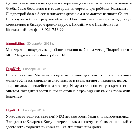
Да, детские комнаты нуждаются в хорошем дизайне, качественном ремонте
Чтобы было безопасно и в то же время интересно для ребёнка. Компания
Лидерстрой более 8 лет занимается дизайном и ремонтом комнат в Санкт-
Петербурге и Ленинградской области. Они знают как спланировать детскую
качественно и быстро отремонтируют. Их сайт www.liderstroi78.ru
Контактный телефон 8-921-752-99-44
irinanikitina
30 октября 2013 г.
Мне удалось похудеть на дробном питании на 7 кг за месяц. Подробности т
http://derguves.ru/drobnoe-pitanie.html
OlgaKirk
1 ноября 2013 г.
Полезная статья. Мы тоже продумывали нашу детскую- это ответственный
момент.Хочется вырастить счастливого и гармоничного человека, поток
энергии должен содействовать этому. Кому интересно, могу поделиться
опытом. заходите в гости к нам на огонек: http://olgakirk.ru/kids-room-with-
feng-shui/
OlgaKirk
1 ноября 2013 г.
У нас скоро родится девочка! УРА! первые роды были с приключениями...
Экстренное Кесарево. Кому интересно как и почему это бывает- почитайте
здесь: http://olgakirk.ru/komu-za/ Эх, женская наша доля)