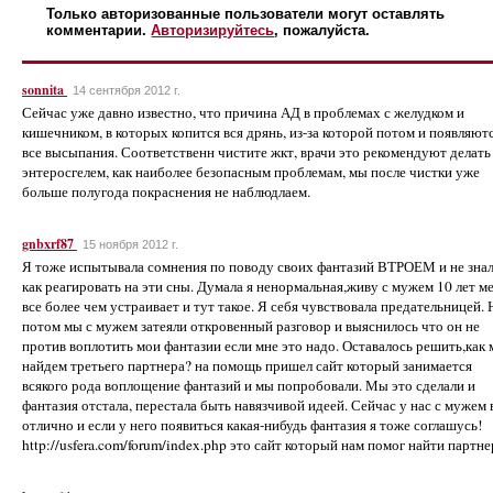
Только авторизованные пользователи могут оставлять
комментарии.
Авторизируйтесь
, пожалуйста.
sonnita
14 сентября 2012 г.
Сейчас уже давно известно, что причина АД в проблемах с желудком и
кишечником, в которых копится вся дрянь, из-за которой потом и появляют
все высыпания. Соответственн чистите жкт, врачи это рекомендуют делать
энтеросгелем, как наиболее безопасным проблемам, мы после чистки уже
больше полугода покраснения не наблюдлаем.
gnbxrf87
15 ноября 2012 г.
Я тоже испытывала сомнения по поводу своих фантазий ВТРОЕМ и не зна
как реагировать на эти сны. Думала я ненормальная,живу с мужем 10 лет м
все более чем устраивает и тут такое. Я себя чувствовала предательницей. 
потом мы с мужем затеяли откровенный разговор и выяснилось что он не
против воплотить мои фантазии если мне это надо. Оставалось решить,как
найдем третьего партнера? на помощь пришел сайт который занимается
всякого рода воплощение фантазий и мы попробовали. Мы это сделали и
фантазия отстала, перестала быть навязчивой идеей. Сейчас у нас с мужем 
отлично и если у него появиться какая-нибудь фантазия я тоже соглашусь!
http://usfera.com/forum/index.php это сайт который нам помог найти партне