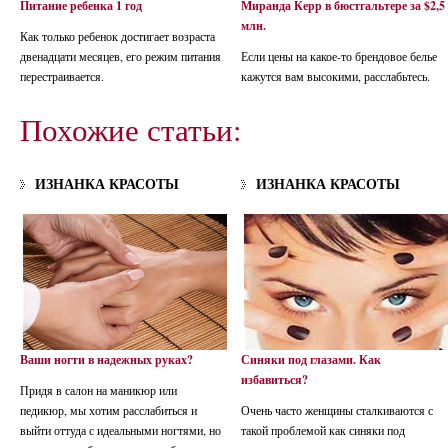
Питание ребенка 1 год
Миранда Керр в бюстгальтере за $2,5
млн.
Как только ребенок достигает возраста
двенадцати месяцев, его режим питания
Если цены на какое-то брендовое белье
перестраивается.
кажутся вам высокими, расслабьтесь.
Похожие статьи:
ИЗНАНКА КРАСОТЫ
ИЗНАНКА КРАСОТЫ
Ваши ногти в надежных руках?
Синяки под глазами. Как
избавиться?
Придя в салон на маникюр или
педикюр, мы хотим расслабиться и
Очень часто женщины сталкиваются с
выйти оттуда с идеальными ногтями, но
такой проблемой как синяки под