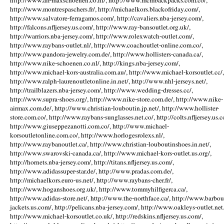
http://www.air-maxschoenen.co.nl/, http://www.mcmbackpacks.com.co/,
http://www.montrespaschers.fr/, http://michaelkors.blackofriday.com/,
http://www.salvatore-ferragamos.com/, http://cavaliers.nba-jersey.com/,
http://falcons.nfljersey.us.com/, http://www.ray-bansoutlet.org.uk/,
http://warriors.nba-jersey.com/, http://www.rolexwatch-outlet.com/,
http://www.raybans-outlet.nl/, http://www.coachoutlet-online.com.co/,
http://www.pandora-jewelry.com.de/, http://www.hollisters-canada.ca/,
http://www.nike-schoenen.co.nl/, http://kings.nba-jersey.com/,
http://www.michael-kors-australia.com.au/, http://www.michael-korsoutlet.cc/,
http://www.ralph-laurenoutletonline.in.net/, http://www.nhl-jerseys.net/,
http://trailblazers.nba-jersey.com/, http://www.wedding-dresses.cc/,
http://www.supra-shoes.org/, http://www.nike-store.com.de/, http://www.nike-
airmax.com.de/, http://www.christian-louboutin.jp.net/, http://www.hollister-
store.com.co/, http://www.raybans-sunglasses.net.co/, http://colts.nfljersey.us.c
http://www.giuseppezanotti.com.co/, http://www.michael-
korsoutletonline.com.co/, http://www.horlogesrolexs.nl/,
http://www.raybanoutlet.ca/, http://www.christian-louboutinshoes.in.net/,
http://www.swarovski-canada.ca/, http://www.michael-kors-outlet.us.org/,
http://hornets.nba-jersey.com/, http://titans.nfljersey.us.com/,
http://www.adidassuper-star.de/, http://www.pradas.com.de/,
http://michaelkors.euro-us.net/, http://www.raybans-cher.fr/,
http://www.hoganshoes.org.uk/, http://www.tommyhilfigerca.ca/,
http://www.adidas-store.net/, http://www.the-northface.ca/, http://www.barbou
jackets.us.com/, http://pelicans.nba-jersey.com/, http://www.oakleys-outlet.net.
http://www.michael-korsoutlet.co.uk/, http://redskins.nfljersey.us.com/,