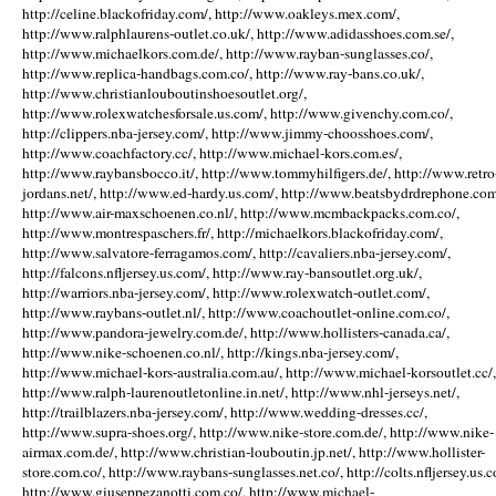
http://celine.blackofriday.com/, http://www.oakleys.mex.com/,
http://www.ralphlaurens-outlet.co.uk/, http://www.adidasshoes.com.se/,
http://www.michaelkors.com.de/, http://www.rayban-sunglasses.co/,
http://www.replica-handbags.com.co/, http://www.ray-bans.co.uk/,
http://www.christianlouboutinshoesoutlet.org/,
http://www.rolexwatchesforsale.us.com/, http://www.givenchy.com.co/,
http://clippers.nba-jersey.com/, http://www.jimmy-choosshoes.com/,
http://www.coachfactory.cc/, http://www.michael-kors.com.es/,
http://www.raybansbocco.it/, http://www.tommyhilfigers.de/, http://www.retro
jordans.net/, http://www.ed-hardy.us.com/, http://www.beatsbydrdrephone.com
http://www.air-maxschoenen.co.nl/, http://www.mcmbackpacks.com.co/,
http://www.montrespaschers.fr/, http://michaelkors.blackofriday.com/,
http://www.salvatore-ferragamos.com/, http://cavaliers.nba-jersey.com/,
http://falcons.nfljersey.us.com/, http://www.ray-bansoutlet.org.uk/,
http://warriors.nba-jersey.com/, http://www.rolexwatch-outlet.com/,
http://www.raybans-outlet.nl/, http://www.coachoutlet-online.com.co/,
http://www.pandora-jewelry.com.de/, http://www.hollisters-canada.ca/,
http://www.nike-schoenen.co.nl/, http://kings.nba-jersey.com/,
http://www.michael-kors-australia.com.au/, http://www.michael-korsoutlet.cc/,
http://www.ralph-laurenoutletonline.in.net/, http://www.nhl-jerseys.net/,
http://trailblazers.nba-jersey.com/, http://www.wedding-dresses.cc/,
http://www.supra-shoes.org/, http://www.nike-store.com.de/, http://www.nike-
airmax.com.de/, http://www.christian-louboutin.jp.net/, http://www.hollister-
store.com.co/, http://www.raybans-sunglasses.net.co/, http://colts.nfljersey.us.c
http://www.giuseppezanotti.com.co/, http://www.michael-