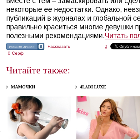
вместе с тем – замаскировать или сде
некоторые ее недостатки. Однако, нев
публикаций в журналах и глобальной се
правильно краситься многие девушки 
полезными рекомендациями.
Читать по
Рассказать
0
рассказать друзьям
0
Серф
Читайте также:
МАМОЧКИ
4LADI LUXE