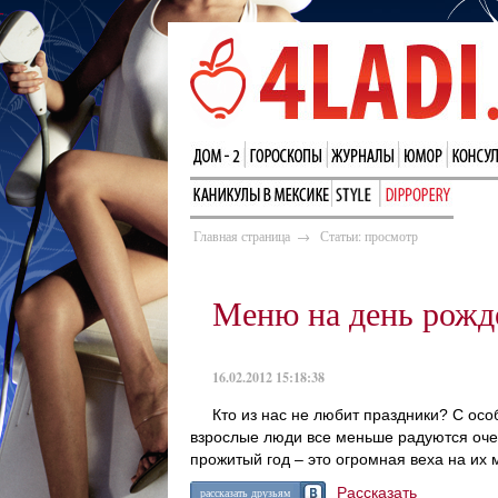
Главная страница
→
Статьи: просмотр
Меню на день рожд
16.02.2012 15:18:38
Кто из нас не любит праздники? С ос
взрослые люди все меньше радуются оче
прожитый год – это огромная веха на их
Рассказать
рассказать друзьям