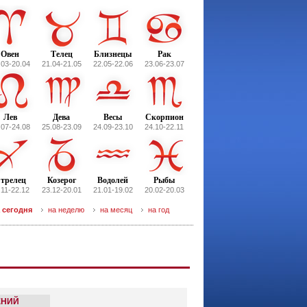
Овен
Телец
Близнецы
Рак
.03-20.04
21.04-21.05
22.05-22.06
23.06-23.07
Лев
Дева
Весы
Скорпион
.07-24.08
25.08-23.09
24.09-23.10
24.10-22.11
трелец
Козерог
Водолей
Рыбы
.11-22.12
23.12-20.01
21.01-19.02
20.02-20.03
 сегодня
на неделю
на месяц
на год
ЕНИЙ