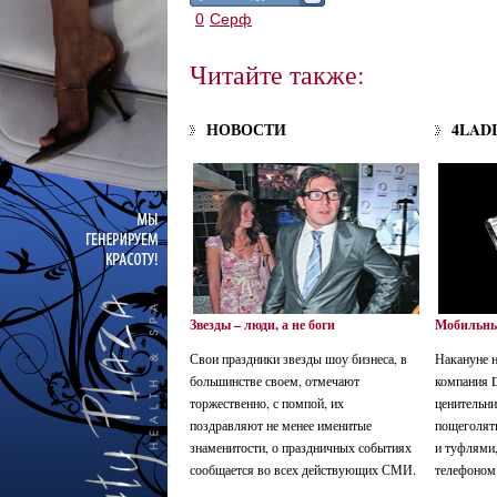
0
Серф
Читайте также:
НОВОСТИ
4LAD
Звезды – люди, а не боги
Мобильный
Свои праздники звезды шоу бизнеса, в
Накануне н
большинстве своем, отмечают
компания D
торжественно, с помпой, их
ценительни
поздравляют не менее именитые
пощеголят
знаменитости, о праздничных событиях
и туфлями
сообщается во всех действующих СМИ.
телефоном