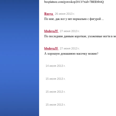
besplatnoe.com/goroskop2013/?xid=7BEE6b4Q
Rusya
26 июня 2013 г.
По мне, дак все у нее нормально с фигурой ...
bbelova35
27 июня 2013 г.
По последним данным короткие, ухоженные ногти в м
bbelova35
27 июня 2013 г.
А хорошую домашнюю масочку можно?
14 июля 2013 г.
15 июля 2013 г.
15 июля 2013 г.
15 июля 2013 г.