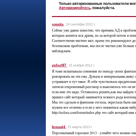
Только авторизованные пользователи мог
Авторизируйтесь
, пожалуйста.
sonnita
14 сентября 2012 г.
Сейчас уже давно известно, что причина АД в пробле
которых копится вся дрянь, из-за которой потом и по
Соответственн чистите жкт, врачи это рекомендуют де
безопасным проблемам, мы после чистки уже больше 
наблюдлаем.
gnbxrf87
15 ноября 2012 г.
Я тоже испытывала сомнения по поводу своих фантаз
реагировать на эти сны. Думала я ненормальная,живу 
устраивает и тут такое. Я себя чувствовала предател
затеяли откровенный разговор и выяснилось что он не
если мне это надо. Оставалось решить,как мы найдем 
пришел сайт который занимается всякого рода воплощ
Мы это сделали и фантазия отстала, перестала быть нав
мужем все отлично и если у него появиться какая-ниб
http://usfera.com/forum/index.php это сайт который нам
lesnaa64
21 марта 2013 г.
Персональный гороскоп 2013 - узнайте чего можно ожид