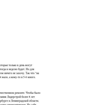
которые только в день могут
 тогда в неделю будет. Но для
том ничего не захочу. Так что "на
4 мало, а кому-то и 5-6 много.
качественном ремонте. Чтобы было
пания Лидерстрой более 8 лет
рбурге и Ленинградской области.
быстро отремонтируют. Их сайт