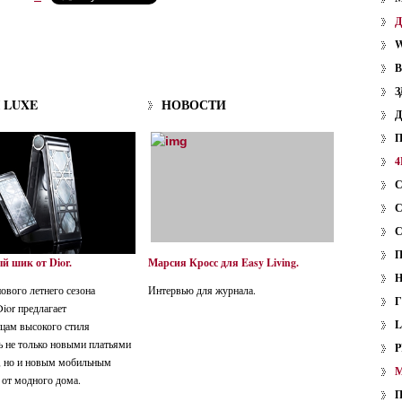
W
З
I LUXE
НОВОСТИ
4
 шик от Dior.
Марсия Кросс для Easy Living.
ового летнего сезона
Интервью для журнала.
ior предлагает
цам высокого стиля
ь не только новыми платьями
P
, но и новым мобильным
 от модного дома.