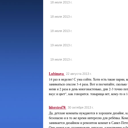
18 июля 2013 г.
18 июля 2013 г.
18 июля 2013 г.
19 июля 2013 г.
19 июля 2013 г.
Lubimaya
22 августа 2013 г.
14 раз в неделю! С ума сойти. Хотя есть такие парни, 
заниматься сексом 3-4 раза. Вот и посчитайте, сколько
меня и 2 раза в день многовастенько, дня 2-3 точно по
вкус и цвет", как говорится. товарища нет, кому-то и 1
liderstroi78
30 октября 2013 г.
Да, детские комнаты нуждаются в хорошем дизайне, 
безопасно и в то же время интересно для ребёнка. Ком
занимается дизайном и ремонтом комнат в Санкт-Пете
Они знают как спланировать детскую, качественно и 