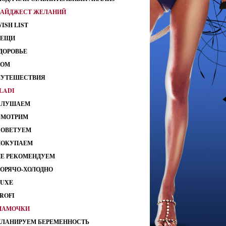
ДАЙДЖЕСТ ЖЕЛАНИЙ
ISH LIST
ВЕЩИ
ДОРОВЬЕ
ДОМ
ПУТЕШЕСТВИЯ
LADI
СЛУШАЕМ
СМОТРИМ
СОВЕТУЕМ
ПОКУПАЕМ
НЕ РЕКОМЕНДУЕМ
ГОРЯЧО-ХОЛОДНО
LUXE
ROFI
МАМОЧКИ
ПЛАНИРУЕМ БЕРЕМЕННОСТЬ