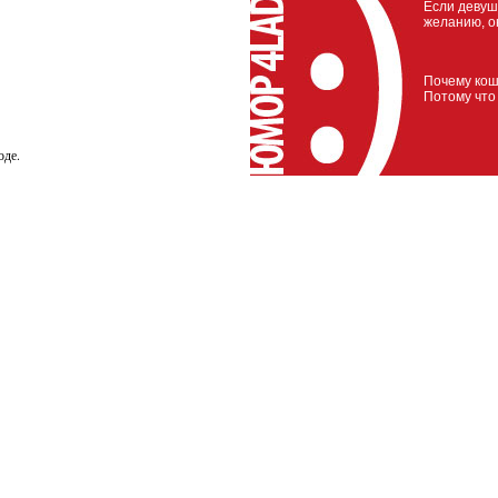
Если девуш
желанию, о
Почему кош
Потому что
оде.