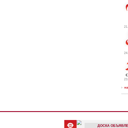
21
24
С
23
на
ДОСКА ОБЪЯВЛ