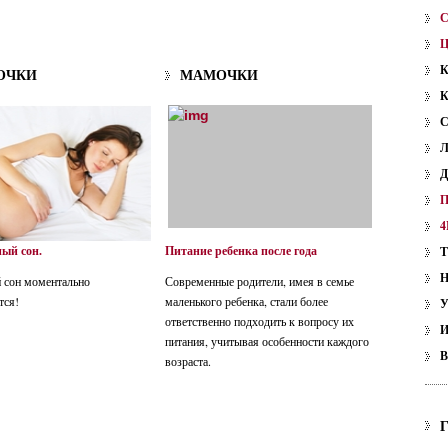
ОЧКИ
МАМОЧКИ
4
ый сон.
Питание ребенка после года
 сон моментально
Современные родители, имея в семье
тся!
маленького ребенка, стали более
У
ответственно подходить к вопросу их
питания, учитывая особенности каждого
В
возраста.