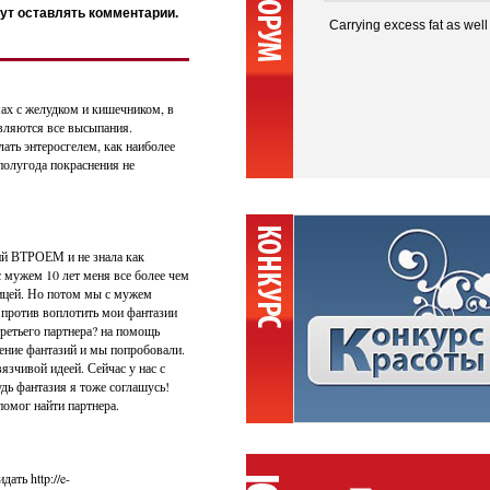
ут оставлять комментарии.
Carrying excess fat as well
мах с желудком и кишечником, в
являются все высыпания.
лать энтеросгелем, как наиболее
полугода покраснения не
ий ВТРОЕМ и не знала как
с мужем 10 лет меня все более чем
ьницей. Но потом мы с мужем
 против воплотить мои фантазии
третьего партнера? на помощь
ение фантазий и мы попробовали.
язчивой идеей. Сейчас у нас с
удь фантазия я тоже соглашусь!
 помог найти партнера.
ать http://e-