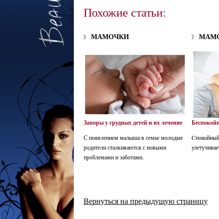
Похожие статьи:
МАМОЧКИ
МАМ
Запоры у грудных детей и их лечение
Беспокойн
С появлением малыша в семье молодые
Cпокойный
родители сталкиваются с новыми
улетучивае
проблемами и заботами.
Вернуться на предыдущую страницу